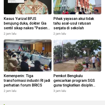
Kasus Yurizal BPJS
Pihak yayasan akui tidak
berujung duka, dokter Gia
tahu asal-usul ratusan
sentil sikap nakes "Pasien
senjata di sekolah
kan enggak tahu semua itu"
2 jam lalu
2 jam lalu
Kemenperin: Tiga
Pemkot Bengkulu
transformasi industri RI jadi
gencarkan program SGS
perhatian forum BRICS
guna tingkatkan disiplin
pelajar
2 jam lalu
3 jam lalu