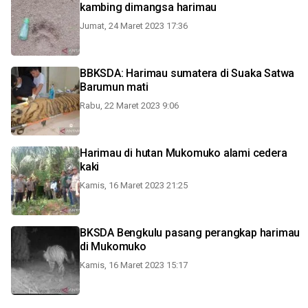
kambing dimangsa harimau
Jumat, 24 Maret 2023 17:36
BBKSDA: Harimau sumatera di Suaka Satwa
Barumun mati
Rabu, 22 Maret 2023 9:06
Harimau di hutan Mukomuko alami cedera
kaki
Kamis, 16 Maret 2023 21:25
BKSDA Bengkulu pasang perangkap harimau
di Mukomuko
Kamis, 16 Maret 2023 15:17