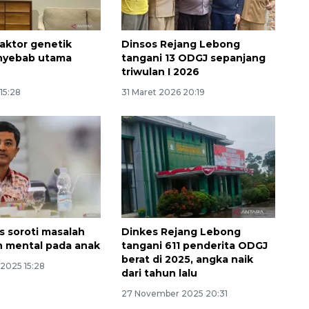
 Faktor genetik
Dinsos Rejang Lebong
nyebab utama
tangani 13 ODGJ sepanjang
triwulan I 2026
 15:28
31 Maret 2026 20:19
 soroti masalah
Dinkes Rejang Lebong
Awas penipuan berbasis AI
 mental pada anak
tangani 611 penderita ODGJ
2026-08-07 13:45:00
berat di 2025, angka naik
2025 15:28
dari tahun lalu
27 November 2025 20:31