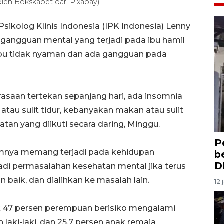
 oleh Bokskapet dari Pixabay)
Psikolog Klinis Indonesia (IPK Indonesia) Lenny
 gangguan mental yang terjadi pada ibu hamil
ibu tidak nyaman dan ada gangguan pada
rasaan tertekan sepanjang hari, ada insomnia
atau sulit tidur, kebanyakan makan atau sulit
tan yang diikuti secara daring, Minggu.
P
mnya memang terjadi pada kehidupan
b
D
di permasalahan kesehatan mental jika terus
 baik, dan dialihkan ke masalah lain.
12 
k 47 persen perempuan berisiko mengalami
aki-laki, dan 25,7 persen anak remaja