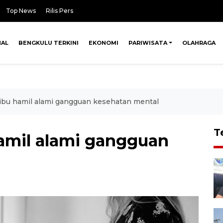
Top News
Rilis Pers
NAL
BENGKULU TERKINI
EKONOMI
PARIWISATA
OLAHRAGA
ri ibu hamil alami gangguan kesehatan mental
T
 hamil alami gangguan