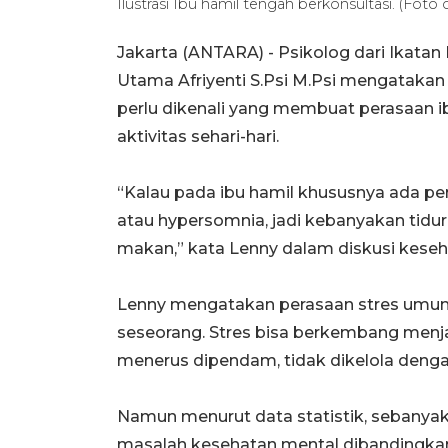
Ilustrasi Ibu hamil tengah berkonsultasi. (Foto
Jakarta (ANTARA) - Psikolog dari Ikatan 
Utama Afriyenti S.Psi M.Psi mengatakan
perlu dikenali yang membuat perasaan 
aktivitas sehari-hari.
“Kalau pada ibu hamil khususnya ada pe
atau hypersomnia, jadi kebanyakan tidur 
makan,” kata Lenny dalam diskusi keseha
Lenny mengatakan perasaan stres umu
seseorang. Stres bisa berkembang menja
menerus dipendam, tidak dikelola dengan
Namun menurut data statistik, sebanya
masalah kesehatan mental dibandingkan l