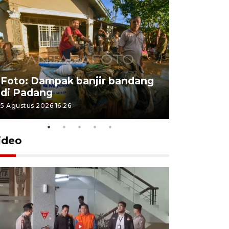
Foto: Dampak banjir bandang
Foto: Dist
di Padang
Kabupate
5 Agustus 2026 16:26
31 Juli 2026 13
ideo