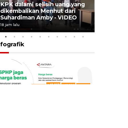
KPK dalami selisih uang yang
Menkes t
dikembalikan Menhut dari
layanan u
Suhardiman Amby - VIDEO
BPJS vira
18 jam lalu
6 Agustus 2026
nfografik