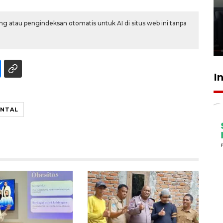
Ledakan rumah di Grand
Polonia Medan diduga akibat
g atau pengindeksan otomatis untuk AI di situs web ini tanpa
kebocoran gas - VIDEO
21 Juli 2026 15:45
I
ENTAL