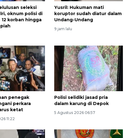
elulusan seleksi
Yusril: Hukuman mati
lri, oknum polisi di
koruptor sudah diatur dalam
u 12 korban hingga
Undang-Undang
upiah
9 jam lalu
an penegak
Polisi selidiki jasad pria
gani perkara
dalam karung di Depok
arus ketat
5 Agustus 2026 06:57
26 11:22