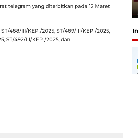
rampung - VIDEO
at telegram yang diterbitkan pada 12 Maret
17 Juli 2026 13:24
I
ST/488/III/KEP./2025, ST/489/III/KEP./2025,
25, ST/492/III/KEP./2025, dan