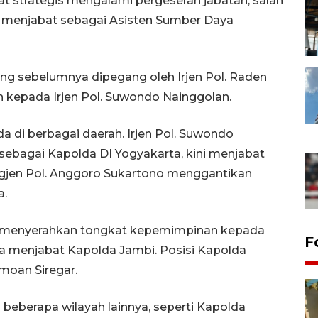
at strategis mengalami pergeseran jabatan, salah
ni menjabat sebagai Asisten Sumber Daya
yang sebelumnya dipegang oleh Irjen Pol. Raden
 kepada Irjen Pol. Suwondo Nainggolan.
 di berbagai daerah. Irjen Pol. Suwondo
ebagai Kapolda DI Yogyakarta, kini menjabat
rigjen Pol. Anggoro Sukartono menggantikan
a.
wan menyerahkan tongkat kepemimpinan kepada
F
ya menjabat Kapolda Jambi. Posisi Kapolda
lomoan Siregar.
 beberapa wilayah lainnya, seperti Kapolda