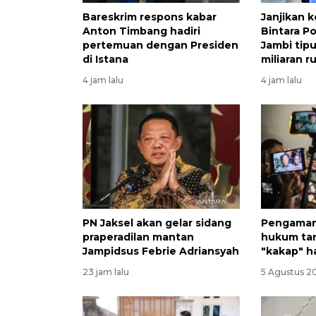
Bareskrim respons kabar
Janjikan k
Anton Timbang hadiri
Bintara Po
pertemuan dengan Presiden
Jambi tip
di Istana
miliaran r
4 jam lalu
4 jam lalu
PN Jaksel akan gelar sidang
Pengaman
praperadilan mantan
hukum tan
Jampidsus Febrie Adriansyah
"kakap" h
23 jam lalu
5 Agustus 20