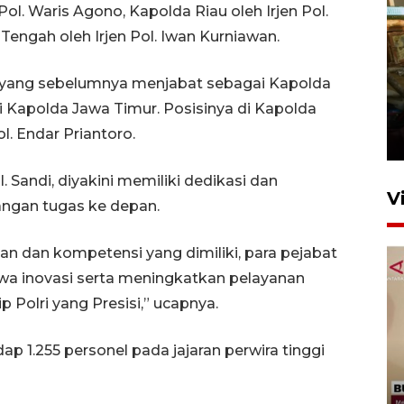
 Pol. Waris Agono, Kapolda Riau oleh Irjen Pol.
engah oleh Irjen Pol. Iwan Kurniawan.
to yang sebelumnya menjabat sebagai Kapolda
Foto: Lokasi ledakan bom
i Kapolda Jawa Timur. Posisinya di Kapolda
rakitan di Padang
l. Endar Priantoro.
15 Juli 2026 14:05
l. Sandi, diyakini memiliki dedikasi dan
V
ngan tugas ke depan.
 dan kompetensi yang dimiliki, para pejabat
a inovasi serta meningkatkan pelayanan
 Polri yang Presisi,” ucapnya.
ap 1.255 personel pada jajaran perwira tinggi
KPK nyatakan analisis laporan
penolakan gratifikasi Menhut