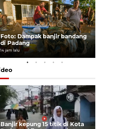
Foto: Dampak banjir bandang
Foto: Dist
di Padang
Kabupate
14 jam lalu
31 Juli 2026 13
ideo
Banjir kepung 15 titik di Kota
Keluarga 