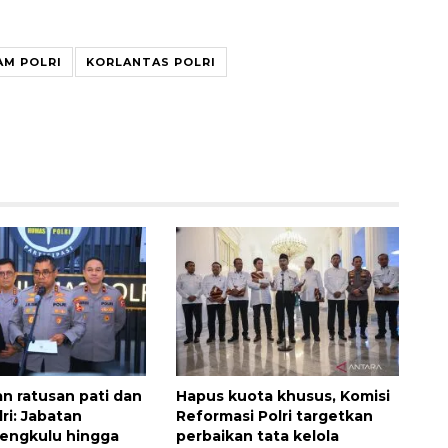
AM POLRI
KORLANTAS POLRI
Waspadai penyakit saat
musim kemarau
2026-08-05 12:00:00
n ratusan pati dan
Hapus kuota khusus, Komisi
ri: Jabatan
Reformasi Polri targetkan
engkulu hingga
perbaikan tata kelola