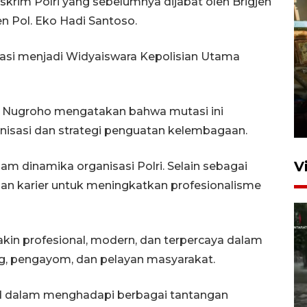
skrim Polri yang sebelumnya dijabat oleh Brigjen
jen Pol. Eko Hadi Santoso.
tasi menjadi Widyaiswara Kepolisian Utama
Foto: Lokasi ledakan bom
rakitan di Padang
ndi Nugroho mengatakan bahwa mutasi ini
15 Juli 2026 14:05
nisasi dan strategi penguatan kelembagaan.
V
am dinamika organisasi Polri. Selain sebagai
aan karier untuk meningkatkan profesionalisme
akin profesional, modern, dan terpercaya dalam
g, pengayom, dan pelayan masyarakat.
Polisi sebut pelaku peledakan
lid dalam menghadapi berbagai tantangan