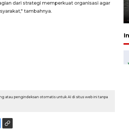
bom di MAN 3 Padang korban
agian dari strategi memperkuat organisasi agar
perundungan - VIDEO
syarakat," tambahnya.
15 Juli 2026 11:33
I
g atau pengindeksan otomatis untuk AI di situs web ini tanpa