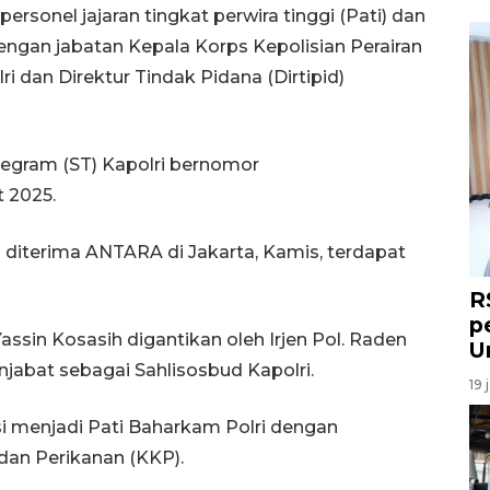
ersonel jajaran tingkat perwira tinggi (Pati) dan
ngan jabatan Kepala Korps Kepolisian Perairan
i dan Direktur Tindak Pidana (Dirtipid)
legram (ST) Kapolri bernomor
t 2025.
 diterima ANTARA di Jakarta, Kamis, terdapat
R
p
Yassin Kosasih digantikan oleh Irjen Pol. Raden
U
abat sebagai Sahlisosbud Kapolri.
19 
si menjadi Pati Baharkam Polri dengan
an Perikanan (KKP).