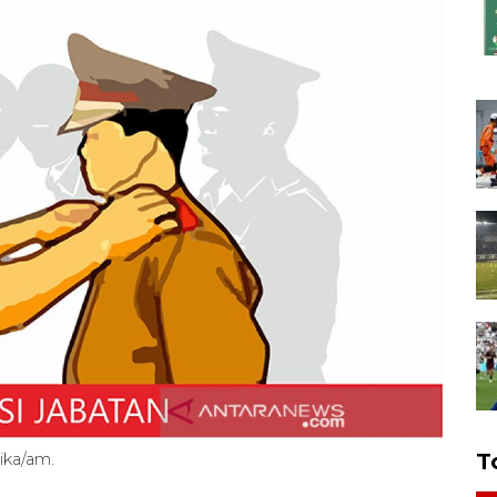
T
ika/am.