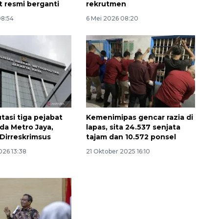
t resmi berganti
rekrutmen
08:54
6 Mei 2026 08:20
tasi tiga pejabat
Kemenimipas gencar razia di
da Metro Jaya,
lapas, sita 24.537 senjata
Dirreskrimsus
tajam dan 10.572 ponsel
026 13:38
21 Oktober 2025 16:10