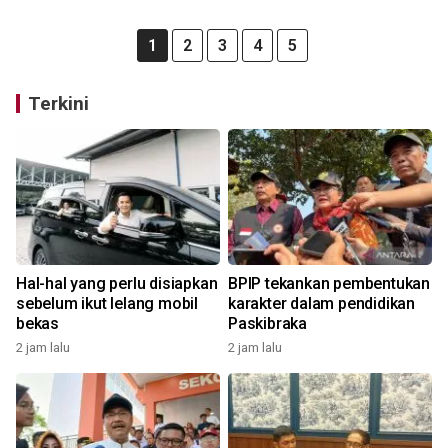
1
2
3
4
5
Terkini
Hal-hal yang perlu disiapkan
BPIP tekankan pembentukan
sebelum ikut lelang mobil
karakter dalam pendidikan
bekas
Paskibraka
2 jam lalu
2 jam lalu