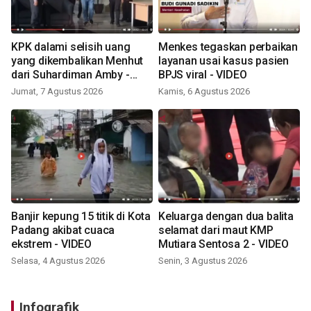
KPK dalami selisih uang
Menkes tegaskan perbaikan
yang dikembalikan Menhut
layanan usai kasus pasien
dari Suhardiman Amby -
BPJS viral - VIDEO
VIDEO
Jumat, 7 Agustus 2026
Kamis, 6 Agustus 2026
Banjir kepung 15 titik di Kota
Keluarga dengan dua balita
Padang akibat cuaca
selamat dari maut KMP
ekstrem - VIDEO
Mutiara Sentosa 2 - VIDEO
Selasa, 4 Agustus 2026
Senin, 3 Agustus 2026
Infografik