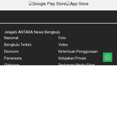
Jelajahi ANTARA News Bengkulu
Nasional
Foto
Bengkulu Terkini
Video
Ekonomi
Ketentuan Penggunaan
Pariwisata
Kebijakan Privasi
Olahraga
Pedoman Media Siber
Warta Bumi
Tentang Kami
Edisi Khusus
Rilis Pers
Advertorial