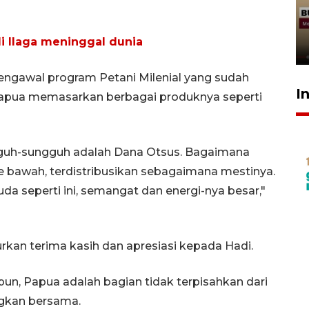
penolakan gratifikasi Menhut
rampung - VIDEO
di Ilaga meninggal dunia
17 Juli 2026 13:24
mengawal program Petani Milenial yang sudah
I
Papua memasarkan berbagai produknya seperti
ungguh-sungguh adalah Dana Otsus. Bagaimana
 bawah, terdistribusikan sebagaimana mestinya.
a seperti ini, semangat dan energi-nya besar,"
rkan terima kasih dan apresiasi kepada Hadi.
n, Papua adalah bagian tidak terpisahkan dari
angkan bersama.