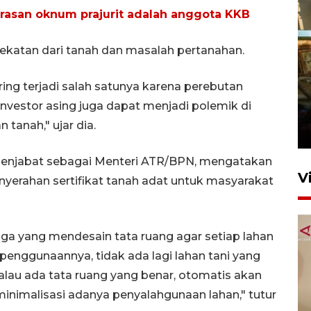
rasan oknum prajurit adalah anggota KKB
endekatan dari tanah dan masalah pertanahan.
ring terjadi salah satunya karena perebutan
Foto: Lokasi ledakan bom
nvestor asing juga dapat menjadi polemik di
rakitan di Padang
 tanah," ujar dia.
15 Juli 2026 14:05
menjabat sebagai Menteri ATR/BPN, mengatakan
V
yerahan sertifikat tanah adat untuk masyarakat
 juga yang mendesain tata ruang agar setiap lahan
penggunaannya, tidak ada lagi lahan tani yang
alau ada tata ruang yang benar, otomatis akan
nimalisasi adanya penyalahgunaan lahan," tutur
KPK nyatakan analisis laporan