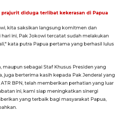
prajurit diduga terlibat kekerasan di Papua
i, kita saksikan langsung komitmen dan
hari ini, Pak Jokowi tercatat sudah melakukan
i," kata putra Papua pertama yang berhasil lulus
a, maupun sebagai Staf Khusus Presiden yang
a, juga berterima kasih kepada Pak Jenderal yang
i ATR BPN, telah memberikan perhatian yang luar
Vaksin HPV untuk siswa laki-
abatan ini, kami siap meningkatkan sinergi
laki
rikan yang terbaik bagi masyarakat Papua,
2026-08-06 06:30:00
mbahkan.