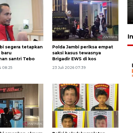
bom di MAN 3 Padang korban
perundungan - VIDEO
15 Juli 2026 11:33
I
bi segera tetapkan
Polda Jambi periksa empat
 baru
saksi kasus tewasnya
an santri Tebo
Brigadir EWS di kos
4 08:25
23 Juli 2026 07:39