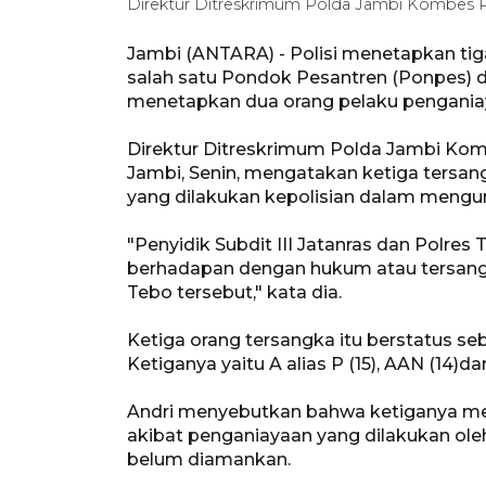
Direktur Ditreskrimum Polda Jambi Kombes Pol
Jambi (ANTARA) - Polisi menetapkan tig
salah satu Pondok Pesantren (Ponpes) 
menetapkan dua orang pelaku pengania
Direktur Ditreskrimum Polda Jambi Komisa
Jambi, Senin, mengatakan ketiga tersan
yang dilakukan kepolisian dalam mengu
"Penyidik Subdit III Jatanras dan Polre
berhadapan dengan hukum atau tersang
Tebo tersebut," kata dia.
Ketiga orang tersangka itu berstatus se
Ketiganya yaitu A alias P (15), AAN (14)da
Andri menyebutkan bahwa ketiganya me
akibat penganiayaan yang dilakukan ole
belum diamankan.