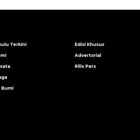
ulu Terkini
Edisi Khusus
omi
Advertorial
isata
Rilis Pers
aga
 Bumi