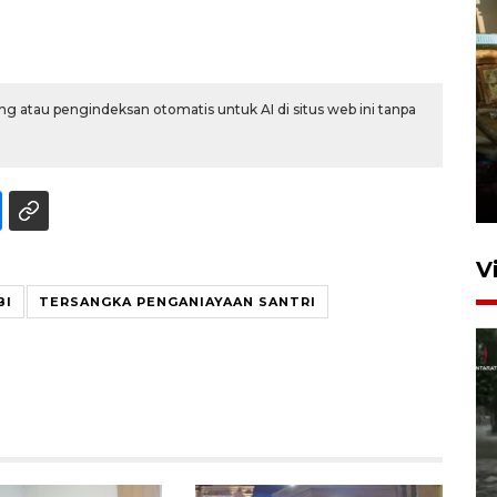
g atau pengindeksan otomatis untuk AI di situs web ini tanpa
Foto: Lokasi ledakan bom
rakitan di Padang
15 Juli 2026 14:05
V
BI
TERSANGKA PENGANIAYAAN SANTRI
Polisi sebut pelaku peledakan