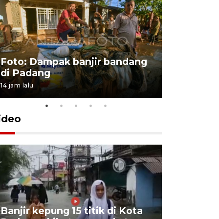
Foto: Dampak banjir bandang
Foto: Dist
di Padang
Kabupate
14 jam lalu
31 Juli 2026 13
ideo
Banjir kepung 15 titik di Kota
Keluarga 