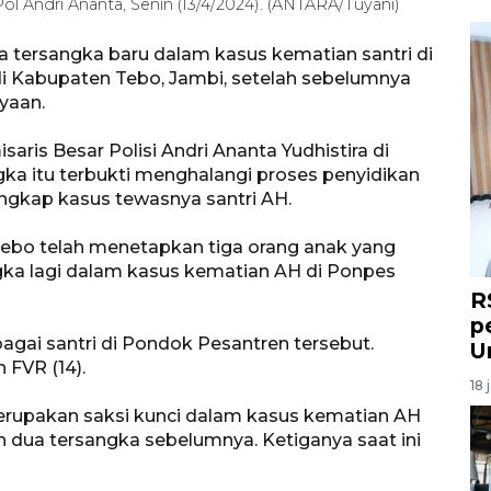
 Andri Ananta, Senin (13/4/2024). (ANTARA/Tuyani)
a tersangka baru dalam kasus kematian santri di
di Kabupaten Tebo, Jambi, setelah sebelumnya
yaan.
ris Besar Polisi Andri Ananta Yudhistira di
gka itu terbukti menghalangi proses penyidikan
ngkap kasus tewasnya santri AH.
s Tebo telah menetapkan tiga orang anak yang
ka lagi dalam kasus kematian AH di Ponpes
R
p
bagai santri di Pondok Pesantren tersebut.
U
n FVR (14).
18 
rupakan saksi kunci dalam kasus kematian AH
h dua tersangka sebelumnya. Ketiganya saat ini