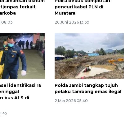
mbi amankan oknum
Polisi bekuk komplotan
tjenpas terkait
pencuri kabel PLN di
narkoba
Muratara
6 08:03
26 Juni 2026 13:39
el identifikasi 16
Polda Jambi tangkap tujuh
Belanja turis asing beri angin
eninggal
pelaku tambang emas ilegal
segar bagi ekonomi
n bus ALS di
2 Mei 2026 05:40
2026-08-05 09:00:00
1:45