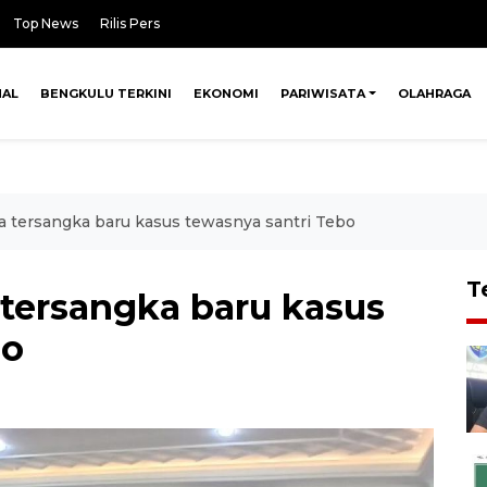
Top News
Rilis Pers
NAL
BENGKULU TERKINI
EKONOMI
PARIWISATA
OLAHRAGA
ga tersangka baru kasus tewasnya santri Tebo
T
a tersangka baru kasus
bo