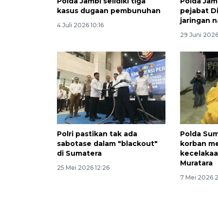
Polda Jambi selidiki tiga
Polda Ja
kasus dugaan pembunuhan
pejabat Di
jaringan 
4 Juli 2026 10:16
29 Juni 202
Polri pastikan tak ada
Polda Sums
sabotase dalam "blackout"
korban m
di Sumatera
kecelakaa
Muratara
25 Mei 2026 12:26
7 Mei 2026 2