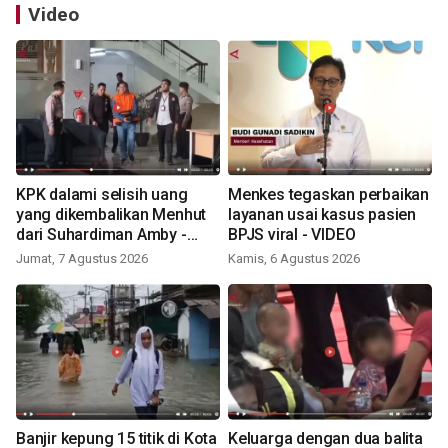
Video
KPK dalami selisih uang
Menkes tegaskan perbaikan
yang dikembalikan Menhut
layanan usai kasus pasien
dari Suhardiman Amby -
BPJS viral - VIDEO
VIDEO
Jumat, 7 Agustus 2026
Kamis, 6 Agustus 2026
Banjir kepung 15 titik di Kota
Keluarga dengan dua balita