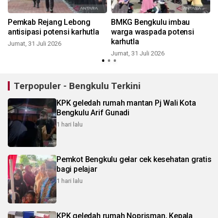
Pemkab Rejang Lebong
BMKG Bengkulu imbau
g
antisipasi potensi karhutla
warga waspada potensi
karhutla
Jumat, 31 Juli 2026
Jumat, 31 Juli 2026
K
Terpopuler - Bengkulu Terkini
KPK geledah rumah mantan Pj Wali Kota
Bengkulu Arif Gunadi
1 hari lalu
Pemkot Bengkulu gelar cek kesehatan gratis
bagi pelajar
1 hari lalu
KPK geledah rumah Noprisman, Kepala