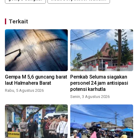
Terkait
Gempa M 5,6 guncang barat
Pemkab Seluma siagakan
laut Halmahera Barat
personel 24 jam antisipasi
potensi karhutla
Rabu, 5 Agustus 2026
Senin, 3 Agustus 2026
S