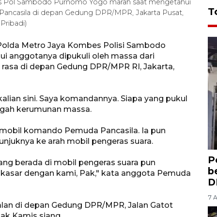
bes Pol Sambodo Purnomo Yogo marah saat mengetahui
T
 Pancasila di depan Gedung DPR/MPR, Jakarta Pusat,
Pribadi)
s Polda Metro Jaya Kombes Polisi Sambodo
 anggotanya dipukuli oleh massa dari
 rasa di depan Gedung DPR/MPR RI, Jakarta,
.kalian sini. Saya komandannya. Siapa yang pukul
engah kerumunan massa.
mobil komando Pemuda Pancasila. Ia pun
unjuknya ke arah mobil pengeras suara.
P
ng berada di mobil pengeras suara pun
b
asar dengan kami, Pak," kata anggota Pemuda
D
7 
alan di depan Gedung DPR/MPR, Jalan Gatot
jak Kamis siang.