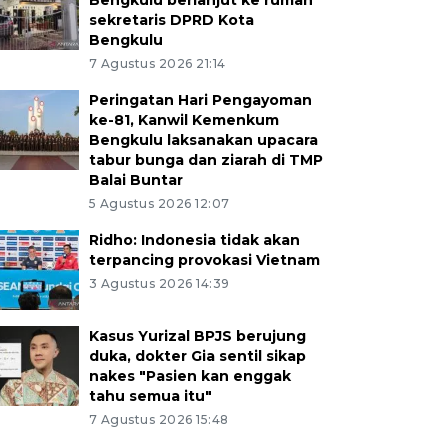
Bengkulu berlanjut ke rumah
sekretaris DPRD Kota
Bengkulu
7 Agustus 2026 21:14
Peringatan Hari Pengayoman
ke-81, Kanwil Kemenkum
Bengkulu laksanakan upacara
tabur bunga dan ziarah di TMP
Balai Buntar
5 Agustus 2026 12:07
Ridho: Indonesia tidak akan
terpancing provokasi Vietnam
3 Agustus 2026 14:39
Kasus Yurizal BPJS berujung
duka, dokter Gia sentil sikap
nakes "Pasien kan enggak
tahu semua itu"
7 Agustus 2026 15:48