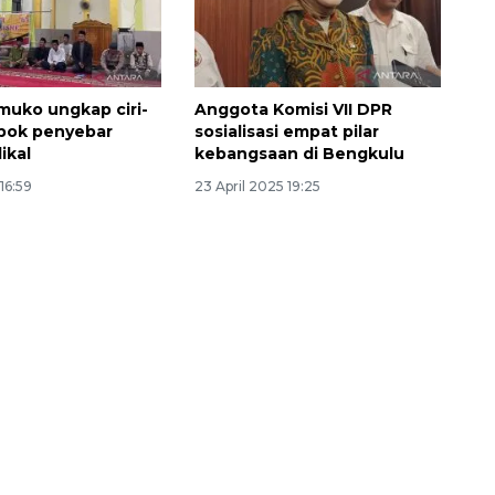
uko ungkap ciri-
Anggota Komisi VII DPR
mpok penyebar
sosialisasi empat pilar
ikal
kebangsaan di Bengkulu
16:59
23 April 2025 19:25
Layanan haji Indonesia
semakin memuaskan
2026-08-08 15:00:00