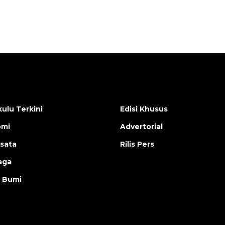
ulu Terkini
Edisi Khusus
omi
Advertorial
isata
Rilis Pers
aga
 Bumi