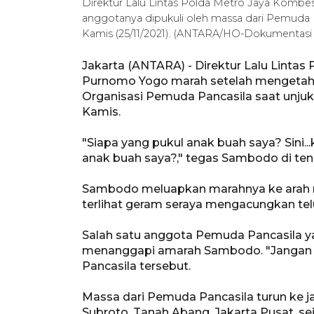
Direktur Lalu Lintas Polda Metro Jaya Kom
anggotanya dipukuli oleh massa dari Pemuda
Kamis (25/11/2021). (ANTARA/HO-Dokumentasi 
Jakarta (ANTARA) - Direktur Lalu Linta
Purnomo Yogo marah setelah mengetahui
Organisasi Pemuda Pancasila saat unjuk
Kamis.
"Siapa yang pukul anak buah saya? Sini..
anak buah saya?," tegas Sambodo di t
Sambodo meluapkan marahnya ke arah 
terlihat geram seraya mengacungkan tel
Salah satu anggota Pemuda Pancasila ya
menanggapi amarah Sambodo. "Jangan k
Pancasila tersebut.
Massa dari Pemuda Pancasila turun ke j
Subroto, Tanah Abang, Jakarta Pusat, se