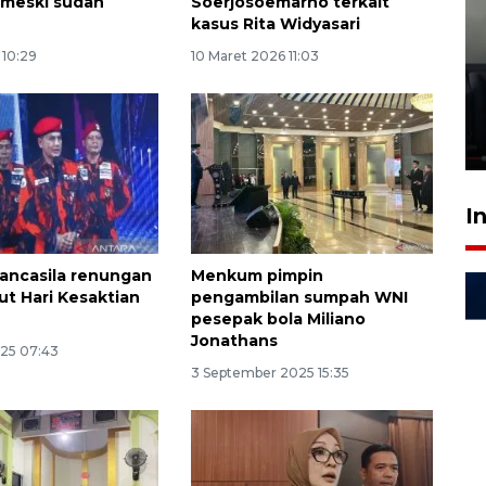
 meski sudah
Soerjosoemarno terkait
kasus Rita Widyasari
 10:29
10 Maret 2026 11:03
Ledakan rumah di Grand
Polonia Medan diduga akibat
kebocoran gas - VIDEO
21 Juli 2026 15:45
I
ancasila renungan
Menkum pimpin
ut Hari Kesaktian
pengambilan sumpah WNI
pesepak bola Miliano
Jonathans
025 07:43
3 September 2025 15:35