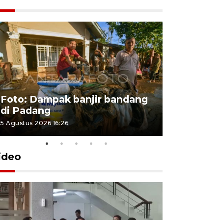
Foto: Dampak banjir bandang
Foto: Dist
di Padang
Kabupate
5 Agustus 2026 16:26
31 Juli 2026 13
ideo