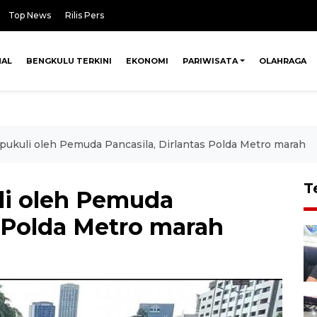
Top News
Rilis Pers
NAL
BENGKULU TERKINI
EKONOMI
PARIWISATA
OLAHRAGA
pukuli oleh Pemuda Pancasila, Dirlantas Polda Metro marah
T
li oleh Pemuda
s Polda Metro marah