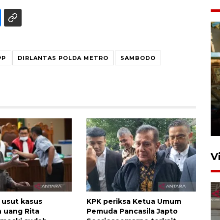
PP
DIRLANTAS POLDA METRO
SAMBODO
Foto: Lokasi ledakan bom
rakitan di Padang
15 Juli 2026 14:05
V
 usut kasus
KPK periksa Ketua Umum
 uang Rita
Pemuda Pancasila Japto