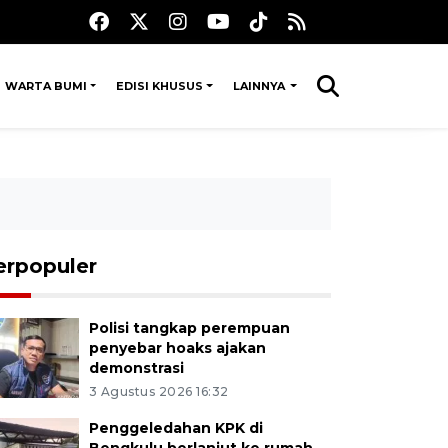
WARTA BUMI
EDISI KHUSUS
LAINNYA
erpopuler
Polisi tangkap perempuan
penyebar hoaks ajakan
demonstrasi
3 Agustus 2026 16:32
Penggeledahan KPK di