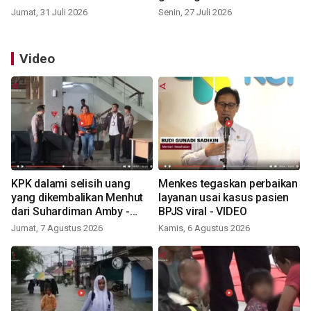
Jumat, 31 Juli 2026
Senin, 27 Juli 2026
Video
KPK dalami selisih uang
Menkes tegaskan perbaikan
yang dikembalikan Menhut
layanan usai kasus pasien
dari Suhardiman Amby -
BPJS viral - VIDEO
VIDEO
Jumat, 7 Agustus 2026
Kamis, 6 Agustus 2026