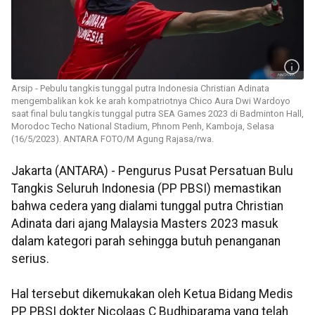
Arsip - Pebulu tangkis tunggal putra Indonesia Christian Adinata
mengembalikan kok ke arah kompatriotnya Chico Aura Dwi Wardoyo
saat final bulu tangkis tunggal putra SEA Games 2023 di Badminton Hall,
Morodoc Techo National Stadium, Phnom Penh, Kamboja, Selasa
(16/5/2023). ANTARA FOTO/M Agung Rajasa/rwa.
Jakarta (ANTARA) - Pengurus Pusat Persatuan Bulu
Tangkis Seluruh Indonesia (PP PBSI) memastikan
bahwa cedera yang dialami tunggal putra Christian
Adinata dari ajang Malaysia Masters 2023 masuk
dalam kategori parah sehingga butuh penanganan
serius.
Hal tersebut dikemukakan oleh Ketua Bidang Medis
PP PBSI dokter Nicolaas C Budhiparama yang telah