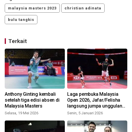
malaysia masters 2023
christian adinata
bulu tangkis
Terkait
Anthony Ginting kembali
Laga pembuka Malaysia
setelah tiga edisi absen di
Open 2026, Jafar/Felisha
Malaysia Masters
langsung jumpa unggulan
keempat
Selasa, 19 Mei 2026
Senin, 5 Januari 2026