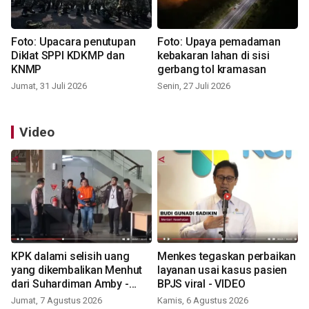
Foto: Upacara penutupan
Foto: Upaya pemadaman
Diklat SPPI KDKMP dan
kebakaran lahan di sisi
KNMP
gerbang tol kramasan
Jumat, 31 Juli 2026
Senin, 27 Juli 2026
Video
KPK dalami selisih uang
Menkes tegaskan perbaikan
yang dikembalikan Menhut
layanan usai kasus pasien
dari Suhardiman Amby -
BPJS viral - VIDEO
VIDEO
Jumat, 7 Agustus 2026
Kamis, 6 Agustus 2026