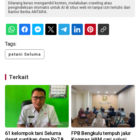
Dilarang keras mengambil konten, melakukan crawling atau
pengindeksan otomatis untuk AI di situs web ini tanpa izin tertulis dari
Kantor Berita ANTARA.
Tags:
petani Seluma
Terkait
61 kelompok tani Seluma
FPB Bengkulu tempuh jalur
dapat suntikan dana Rp7,8
Komnas HAM cari solusi