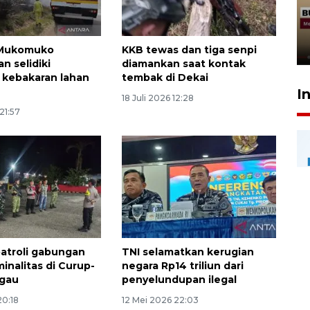
penolakan gratifikasi Menhut
rampung - VIDEO
17 Juli 2026 13:24
 Mukomuko
KKB tewas dan tiga senpi
n selidiki
diamankan saat kontak
kebakaran lahan
tembak di Dekai
I
18 Juli 2026 12:28
21:57
patroli gabungan
TNI selamatkan kerugian
inalitas di Curup-
negara Rp14 triliun dari
ggau
penyelundupan ilegal
20:18
12 Mei 2026 22:03