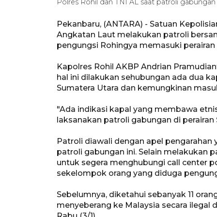
Polres Rohil dan TNI AL saat patroli gabungan
Pekanbaru, (ANTARA) - Satuan Kepolisian
Angkatan Laut melakukan patroli bers
pengungsi Rohingya memasuki perairan 
Kapolres Rohil AKBP Andrian Pramudian
hal ini dilakukan sehubungan ada dua k
Sumatera Utara dan kemungkinan masuk k
"Ada indikasi kapal yang membawa etnis
laksanakan patroli gabungan di perairan
Patroli diawali dengan apel pengarahan y
patroli gabungan ini. Selain melakukan 
untuk segera menghubungi call center po
sekelompok orang yang diduga pengung
Sebelumnya, diketahui sebanyak 11 orang
menyeberang ke Malaysia secara ilegal d
Rabu (3/1).