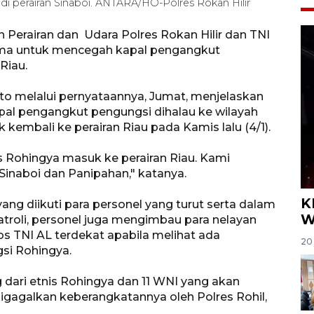
 di perairan Sinaboi. ANTARA/HO-Polres Rokan Hilir
 Perairan dan Udara Polres Rokan Hilir dan TNI
ama untuk mencegah kapal pengangkut
Riau.
to melalui pernyataannya, Jumat, menjelaskan
apal pengangkut pengungsi dihalau ke wilayah
embali ke perairan Riau pada Kamis lalu (4/1).
 Rohingya masuk ke perairan Riau. Kami
 Sinaboi dan Panipahan," katanya.
K
ang diikuti para personel yang turut serta dalam
W
patroli, personel juga mengimbau para nelayan
s TNI AL terdekat apabila melihat ada
20 
si Rohingya.
 dari etnis Rohingya dan 11 WNI yang akan
igagalkan keberangkatannya oleh Polres Rohil,