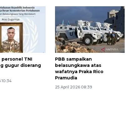
o personel TNI
PBB sampaikan
g gugur diserang
belasungkawa atas
wafatnya Praka Rico
Pramudia
6 10:34
25 April 2026 08:39
Memberantas kejahatan
jalanan Jakarta
2026-08-05 18:00:00