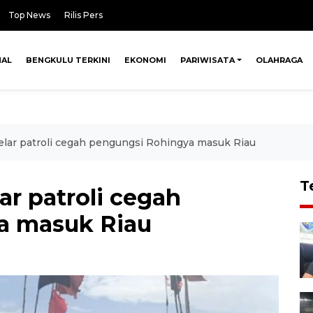
Top News
Rilis Pers
NAL
BENGKULU TERKINI
EKONOMI
PARIWISATA
OLAHRAGA
gelar patroli cegah pengungsi Rohingya masuk Riau
T
ar patroli cegah
a masuk Riau