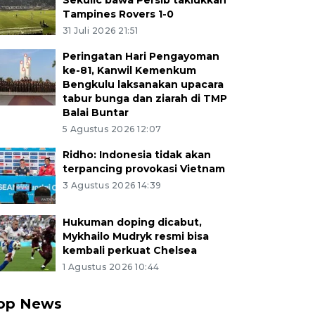
Sekulic bawa Persib taklukkan
Tampines Rovers 1-0
31 Juli 2026 21:51
Peringatan Hari Pengayoman
ke-81, Kanwil Kemenkum
Bengkulu laksanakan upacara
tabur bunga dan ziarah di TMP
Balai Buntar
5 Agustus 2026 12:07
Ridho: Indonesia tidak akan
terpancing provokasi Vietnam
3 Agustus 2026 14:39
Hukuman doping dicabut,
Mykhailo Mudryk resmi bisa
kembali perkuat Chelsea
1 Agustus 2026 10:44
op News