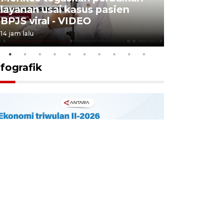
layanan usai kasus pasien
Padang a
BPJS viral - VIDEO
- VIDEO
14 jam lalu
4 Agustus 2026
nfografik