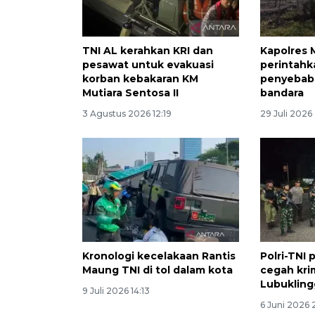
TNI AL kerahkan KRI dan
Kapolres
pesawat untuk evakuasi
perintahka
korban kebakaran KM
penyebab 
Mutiara Sentosa II
bandara
3 Agustus 2026 12:19
29 Juli 2026 
Kronologi kecelakaan Rantis
Polri-TNI 
Maung TNI di tol dalam kota
cegah krim
Lubuklin
9 Juli 2026 14:13
6 Juni 2026 