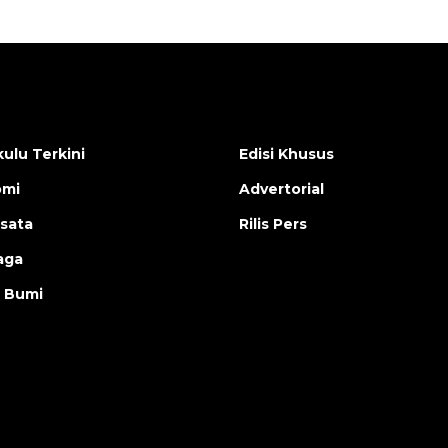
ulu Terkini
Edisi Khusus
omi
Advertorial
isata
Rilis Pers
aga
 Bumi