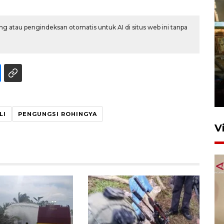
g atau pengindeksan otomatis untuk AI di situs web ini tanpa
Foto: Lokasi ledakan bom
rakitan di Padang
15 Juli 2026 14:05
LI
PENGUNGSI ROHINGYA
V
KPK nyatakan analisis laporan