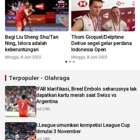
Bagi Liu Sheng Shu/Tan
Thom Gicquel/Delphine
Ning, Istora adalah
Delrue segel gelar perdana
keberuntungan
Indonesia Open
S
Minggu, 8 Juni 2025
Minggu, 8 Juni 2025
Terpopuler - Olahraga
IFAB klarifikasi, Breel Embolo seharusnya tak
dapatkan kartu merah saat Swiss vs
Argentina
Jul 29th
I.League umumkan kompetisi League Cup
dimulai 3 November
Jul 18th