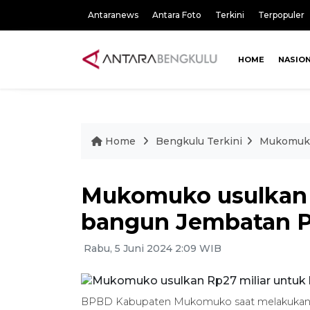
Antaranews
Antara Foto
Terkini
Terpopuler
HOME
NASIO
Home
Bengkulu Terkini
Mukomuko
Mukomuko usulkan 
bangun Jembatan 
Rabu, 5 Juni 2024 2:09 WIB
BPBD Kabupaten Mukomuko saat melakukan 