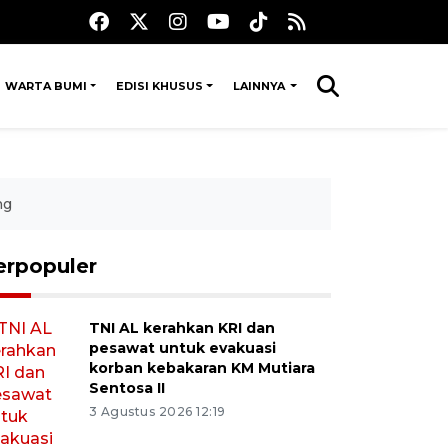
WARTA BUMI
EDISI KHUSUS
LAINNYA
ng
erpopuler
TNI AL kerahkan KRI dan
pesawat untuk evakuasi
korban kebakaran KM Mutiara
Sentosa II
3 Agustus 2026 12:19