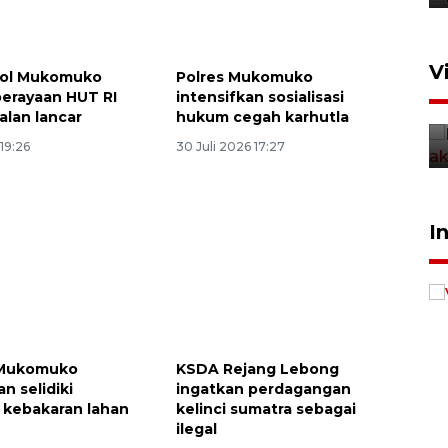
15 Juli 2026 14:05
V
ol Mukomuko
Polres Mukomuko
Polisi sebut pelaku peledakan
perayaan HUT RI
intensifkan sosialisasi
bom di MAN 3 Padang korban
alan lancar
hukum cegah karhutla
perundungan - VIDEO
 19:26
30 Juli 2026 17:27
15 Juli 2026 11:33
Waspadai penyakit saat
I
musim kemarau
2026-08-05 12:00:00
 Mukomuko
KSDA Rejang Lebong
n selidiki
ingatkan perdagangan
kebakaran lahan
kelinci sumatra sebagai
ilegal