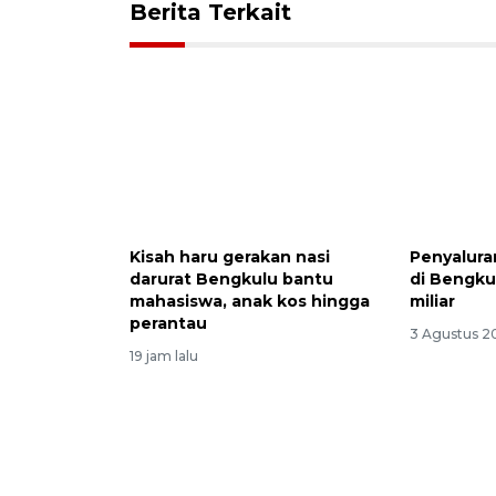
Berita Terkait
Kisah haru gerakan nasi
Penyalura
darurat Bengkulu bantu
di Bengku
mahasiswa, anak kos hingga
miliar
perantau
3 Agustus 2
19 jam lalu