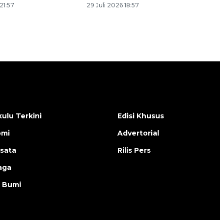
21:57
29 Juli 2026 18:57
ulu Terkini
Edisi Khusus
omi
Advertorial
isata
Rilis Pers
aga
 Bumi