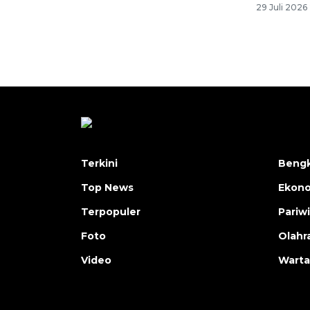
29 Juli 2026 
Terkini
Bengk
Top News
Ekon
Terpopuler
Pariw
Foto
Olahr
Video
Warta