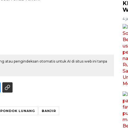
K
W
4 j
g atau pengindeksan otomatis untuk AI di situs web ini tanpa
PONDOK LUNANG
BANJIR