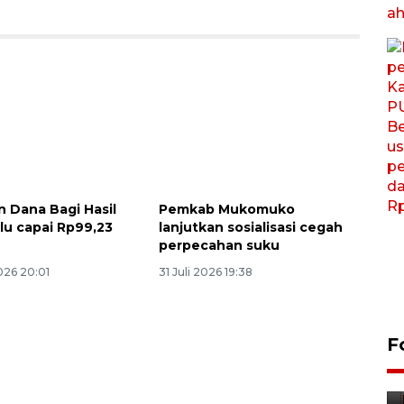
n Dana Bagi Hasil
Pemkab Mukomuko
lu capai Rp99,23
lanjutkan sosialisasi cegah
perpecahan suku
026 20:01
31 Juli 2026 19:38
F
Foto: Lokasi ledakan bom
rakitan di Padang