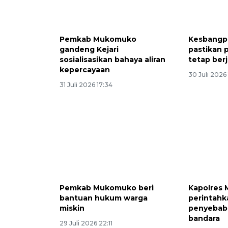
Pemkab Mukomuko
Kesbangp
gandeng Kejari
pastikan 
sosialisasikan bahaya aliran
tetap berj
kepercayaan
30 Juli 2026
31 Juli 2026 17:34
Pemkab Mukomuko beri
Kapolres
bantuan hukum warga
perintahka
miskin
penyebab 
bandara
29 Juli 2026 22:11