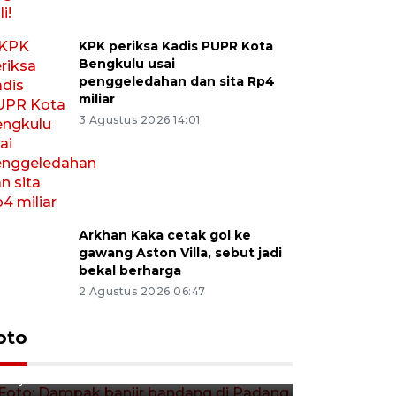
KPK periksa Kadis PUPR Kota
Bengkulu usai
penggeledahan dan sita Rp4
miliar
3 Agustus 2026 14:01
Arkhan Kaka cetak gol ke
gawang Aston Villa, sebut jadi
bekal berharga
2 Agustus 2026 06:47
Foto: Dampak banjir bandang
oto
Foto: Dist
di Padang
Kabupate
20 jam lalu