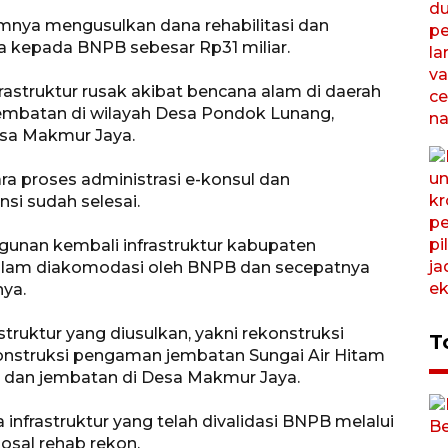
umnya mengusulkan dana rehabilitasi dan
a kepada BNPB sebesar Rp31 miliar.
rastruktur rusak akibat bencana alam di daerah
 jembatan di wilayah Desa Pondok Lunang,
esa Makmur Jaya.
a proses administrasi e-konsul dan
si sudah selesai.
unan kembali infrastruktur kabupaten
alam diakomodasi oleh BNPB dan secepatnya
nya.
truktur yang diusulkan, yakni rekonstruksi
T
nstruksi pengaman jembatan Sungai Air Hitam
 dan jembatan di Desa Makmur Jaya.
 infrastruktur yang telah divalidasi BNPB melalui
osal rehab rekon.