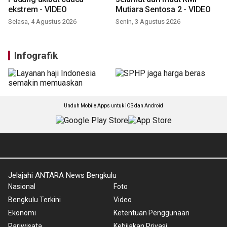
dari Suhardiman Amby -
VIDEO
Jumat, 7 Agustus 2026
Banjir kepung 15 titik di Kota
Keluarga dengan dua balita
Padang akibat cuaca
selamat dari maut KMP
ekstrem - VIDEO
Mutiara Sentosa 2 - VIDEO
Selasa, 4 Agustus 2026
Senin, 3 Agustus 2026
Infografik
Unduh Mobile Apps untuk iOS dan Android