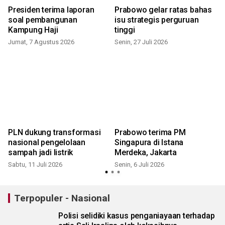
Presiden terima laporan
Prabowo gelar ratas bahas
soal pembangunan
isu strategis perguruan
Kampung Haji
tinggi
Jumat, 7 Agustus 2026
Senin, 27 Juli 2026
K
PLN dukung transformasi
Prabowo terima PM
nasional pengelolaan
Singapura di Istana
sampah jadi listrik
Merdeka, Jakarta
Sabtu, 11 Juli 2026
Senin, 6 Juli 2026
Terpopuler - Nasional
Polisi selidiki kasus penganiayaan terhadap