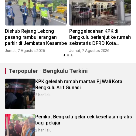
Dishub Rejang Lebong
Penggeledahan KPK di
pasang rambu larangan
Bengkulu berlanjut ke rumah
parkir di Jembatan Kesambe
sekretaris DPRD Kota
Bengkulu
Jumat, 7 Agustus 2026
Jumat, 7 Agustus 2026
Terpopuler - Bengkulu Terkini
KPK geledah rumah mantan Pj Wali Kota
Bengkulu Arif Gunadi
2 hari lalu
Pemkot Bengkulu gelar cek kesehatan gratis
bagi pelajar
2 hari lalu