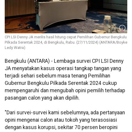
CPI LSI Denny JA merilis hasil hitung cepat Pemilihan Gubernur Bengkulu
Pilkada Serentak 2024, di Bengkulu, Rabu. (27/11/2024) (ANTARA/Boyke
Ledy Watra)
Bengkulu (ANTARA) - Lembaga survei CPI LSI Denny
JA menyatakan kasus operasi tangkap tangan yang
terjadi sehari sebelum masa tenang Pemilihan
Gubernur Bengkulu Pilkada Serentak 2024 cukup
mempengaruhi dan mengubah opini pemilih terhadap
pasangan calon yang akan dipilih.
"Dari survei-survei kami sebelumnya, ada pertanyaan
opini mengenai calon atau tokoh yang terasosiasi
dengan kasus korupsi, sekitar 70 persen beropini