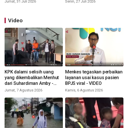
Jumat, 31 Juli 2026
Senin, 27 Juli 2026
Video
KPK dalami selisih uang
Menkes tegaskan perbaikan
yang dikembalikan Menhut
layanan usai kasus pasien
dari Suhardiman Amby -
BPJS viral - VIDEO
VIDEO
Jumat, 7 Agustus 2026
Kamis, 6 Agustus 2026