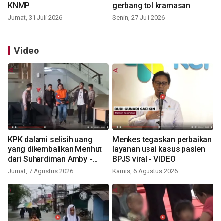
KNMP
gerbang tol kramasan
Jumat, 31 Juli 2026
Senin, 27 Juli 2026
Video
KPK dalami selisih uang
Menkes tegaskan perbaikan
yang dikembalikan Menhut
layanan usai kasus pasien
dari Suhardiman Amby -
BPJS viral - VIDEO
VIDEO
Jumat, 7 Agustus 2026
Kamis, 6 Agustus 2026