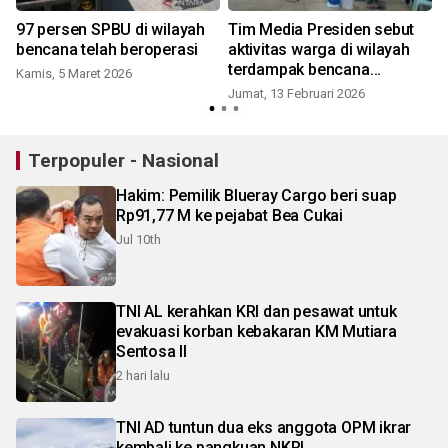
97 persen SPBU di wilayah
Tim Media Presiden sebut
bencana telah beroperasi
aktivitas warga di wilayah
terdampak bencana
Kamis, 5 Maret 2026
Sumatera kembali normal
Jumat, 13 Februari 2026
K
Terpopuler - Nasional
Hakim: Pemilik Blueray Cargo beri suap
Rp91,77 M ke pejabat Bea Cukai
Jul 10th
TNI AL kerahkan KRI dan pesawat untuk
evakuasi korban kebakaran KM Mutiara
Sentosa II
2 hari lalu
TNI AD tuntun dua eks anggota OPM ikrar
kembali ke pangkuan NKRI