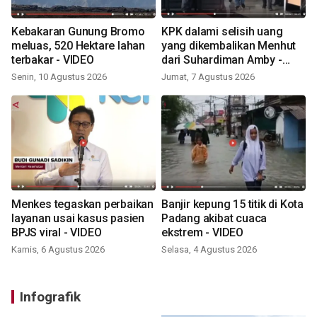
Kebakaran Gunung Bromo
KPK dalami selisih uang
meluas, 520 Hektare lahan
yang dikembalikan Menhut
terbakar - VIDEO
dari Suhardiman Amby -
VIDEO
Senin, 10 Agustus 2026
Jumat, 7 Agustus 2026
Menkes tegaskan perbaikan
Banjir kepung 15 titik di Kota
layanan usai kasus pasien
Padang akibat cuaca
BPJS viral - VIDEO
ekstrem - VIDEO
Kamis, 6 Agustus 2026
Selasa, 4 Agustus 2026
Infografik