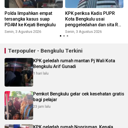
g
Polda limpahkan empat
KPK periksa Kadis PUPR
tersangka kasus suap
Kota Bengkulu usai
PDAM ke Kejati Bengkulu
penggeledahan dan sita Rp4
miliar
Senin, 3 Agustus 2026
Senin, 3 Agustus 2026
M
Terpopuler - Bengkulu Terkini
KPK geledah rumah mantan Pj Wali Kota
Bengkulu Arif Gunadi
1 hari lalu
Pemkot Bengkulu gelar cek kesehatan gratis
bagi pelajar
23 jam lalu
KPK geledah rumah Noprisman, Kepala