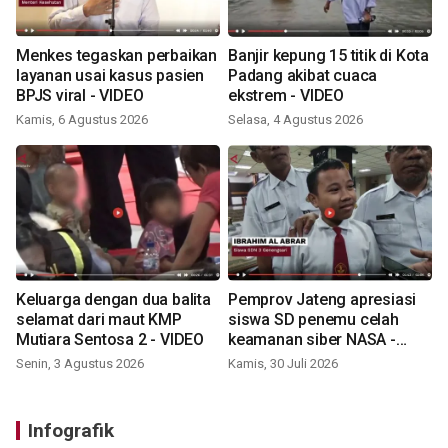
Menkes tegaskan perbaikan
Banjir kepung 15 titik di Kota
layanan usai kasus pasien
Padang akibat cuaca
BPJS viral - VIDEO
ekstrem - VIDEO
Kamis, 6 Agustus 2026
Selasa, 4 Agustus 2026
Keluarga dengan dua balita
Pemprov Jateng apresiasi
selamat dari maut KMP
siswa SD penemu celah
Mutiara Sentosa 2 - VIDEO
keamanan siber NASA -
VIDEO
Senin, 3 Agustus 2026
Kamis, 30 Juli 2026
Infografik