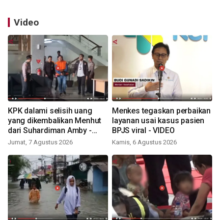
Video
KPK dalami selisih uang
Menkes tegaskan perbaikan
yang dikembalikan Menhut
layanan usai kasus pasien
dari Suhardiman Amby -
BPJS viral - VIDEO
VIDEO
Jumat, 7 Agustus 2026
Kamis, 6 Agustus 2026