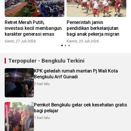
Retret Merah Putih,
Pemerintah jamin
investasi kecil membangun
pendidikan berkelanjutan
karakter generasi emas
bagi anak pekerja migran
Senin, 27 Juli 2026
Kamis, 23 Juli 2026
S
Terpopuler - Bengkulu Terkini
KPK geledah rumah mantan Pj Wali Kota
Bengkulu Arif Gunadi
2 hari lalu
Pemkot Bengkulu gelar cek kesehatan gratis
bagi pelajar
1 hari lalu