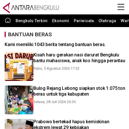
Bengkulu Terkini
Ekonomi
Pariwisata
Olahraga
War
BANTUAN BERAS
Kami memiliki 1043 berita tentang bantuan beras.
Kisah haru gerakan nasi darurat Bengkulu
bantu mahasiswa, anak kos hingga perantau
Rabu, 5 Agustus 2026 17:32
Bulog Rejang Lebong siapkan stok 1.075 ton
beras untuk tiga kabupaten
Selasa, 28 Juli 2026 20:35
Prabowo bertekad hapus kemiskinan
ekstrem lewat 29 kebijakan