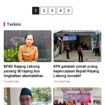
1
2
3
4
5
Terkini
BPKD Rejang Lebong
KPK geledah rumah orang
pasang 60 taping box
kepercayaan Bupati Rejang
tingkatkan akuntabilitas
Lebong nonaktif
pajak
5 menit lalu
15 menit lalu