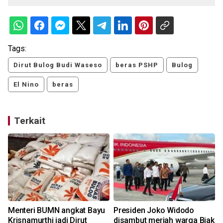
Tags:
Dirut Bulog Budi Waseso
beras PSHP
Bulog
El Nino
beras
Terkait
Menteri BUMN angkat Bayu
Presiden Joko Widodo
Krisnamurthi jadi Dirut
disambut meriah warga Biak