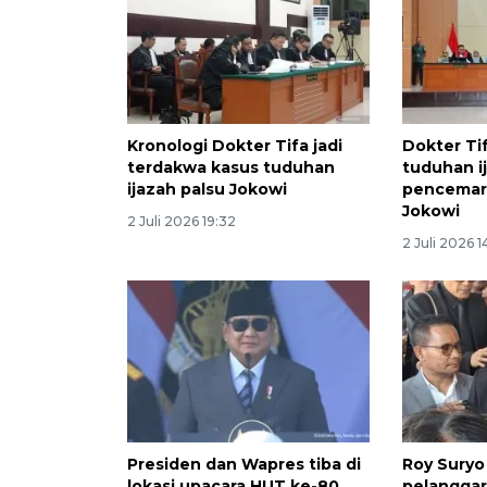
Kronologi Dokter Tifa jadi
Dokter Ti
terdakwa kasus tuduhan
tuduhan i
ijazah palsu Jokowi
pencemar
Jokowi
2 Juli 2026 19:32
2 Juli 2026 1
Presiden dan Wapres tiba di
Roy Suryo
lokasi upacara HUT ke-80
pelanggara