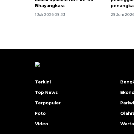
Bhayangkara
penangka
1 Juli 2026 09:33
29 Juni 2026
Terkini
Bengk
Top News
Ekon
Terpopuler
Pariw
Foto
Olahr
Video
Warta