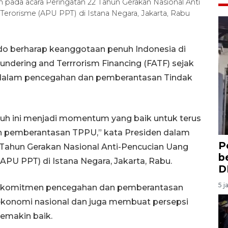
ada acara Peringatan 22 Tahun Gerakan Nasional Anti
rorisme (APU PPT) di Istana Negara, Jakarta, Rabu
do berharap keanggotaan penuh Indonesia di
undering and Terrrorism Financing (FATF) sejak
alam pencegahan dan pemberantasan Tindak
uh ini menjadi momentum yang baik untuk terus
pemberantasan TPPU,” kata Presiden dalam
P
Tahun Gerakan Nasional Anti-Pencucian Uang
b
U PPT) di Istana Negara, Jakarta, Rabu.
D
5 j
komitmen pencegahan dan pemberantasan
ekonomi nasional dan juga membuat persepsi
emakin baik.