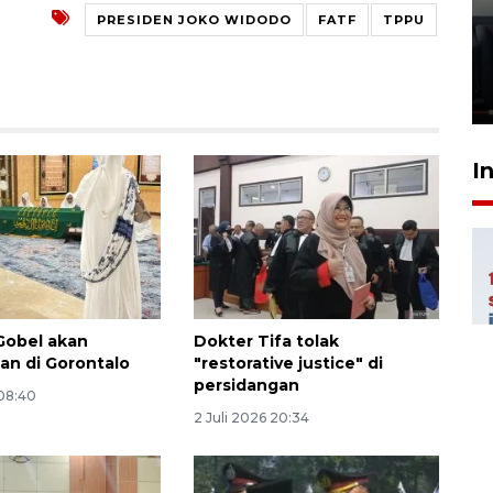
Ledakan rumah di Grand
PRESIDEN JOKO WIDODO
FATF
TPPU
Polonia Medan diduga akibat
kebocoran gas - VIDEO
21 Juli 2026 15:45
I
Gobel akan
Dokter Tifa tolak
n di Gorontalo
"restorative justice" di
persidangan
 08:40
2 Juli 2026 20:34