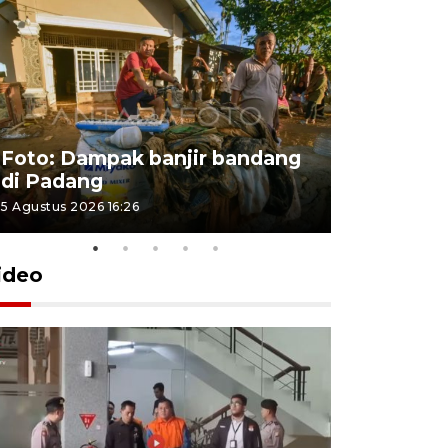
Foto: Dampak banjir bandang
Foto: Dist
di Padang
Kabupate
5 Agustus 2026 16:26
31 Juli 2026 13
ideo