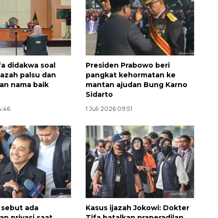
fa didakwa soal
Presiden Prabowo beri
jazah palsu dan
pangkat kehormatan ke
an nama baik
mantan ajudan Bung Karno
Sidarto
4:46
1 Juli 2026 09:51
Ekonomi triwulan II-2026
tumbuh 5,29 persen
2026-08-06 18:45:00
 sebut ada
Kasus ijazah Jokowi: Dokter
n privasi saat
Tifa batalkan praperadilan,