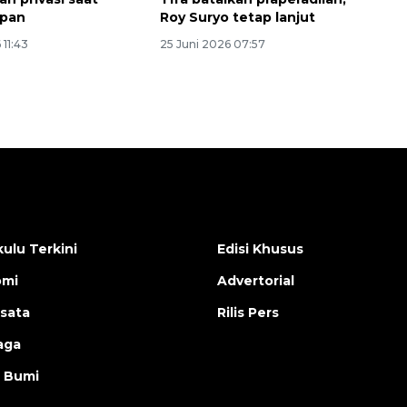
pan
Roy Suryo tetap lanjut
 11:43
25 Juni 2026 07:57
ulu Terkini
Edisi Khusus
omi
Advertorial
isata
Rilis Pers
aga
 Bumi