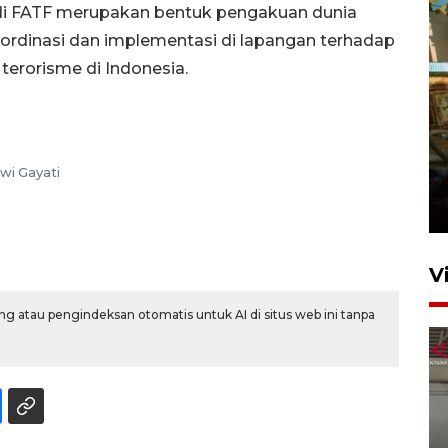
 di FATF merupakan bentuk pengakuan dunia
 koordinasi dan implementasi di lapangan terhadap
terorisme di Indonesia.
Foto: Lokasi ledakan bom
wi Gayati
rakitan di Padang
15 Juli 2026 14:05
V
g atau pengindeksan otomatis untuk AI di situs web ini tanpa