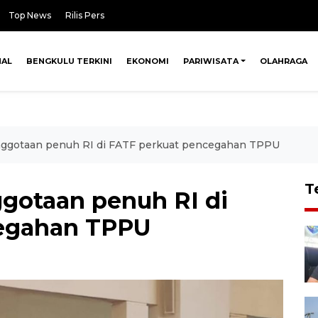
Top News
Rilis Pers
NAL
BENGKULU TERKINI
EKONOMI
PARIWISATA
OLAHRAGA
nggotaan penuh RI di FATF perkuat pencegahan TPPU
T
gotaan penuh RI di
egahan TPPU