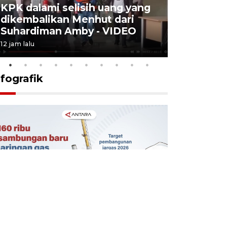
KPK dalami selisih uang yang
Menkes t
dikembalikan Menhut dari
layanan u
Suhardiman Amby - VIDEO
BPJS vira
12 jam lalu
6 Agustus 2026
nfografik