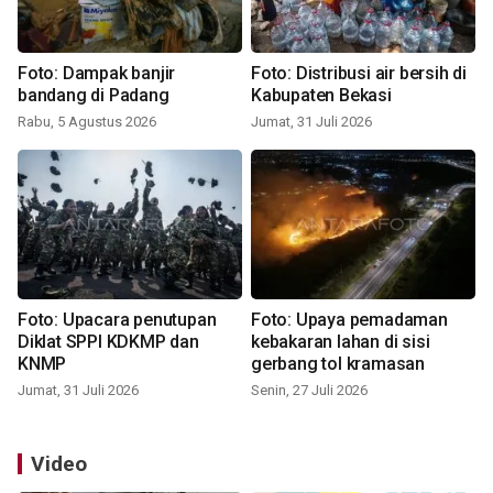
Foto: Dampak banjir
Foto: Distribusi air bersih di
bandang di Padang
Kabupaten Bekasi
Rabu, 5 Agustus 2026
Jumat, 31 Juli 2026
Foto: Upacara penutupan
Foto: Upaya pemadaman
Diklat SPPI KDKMP dan
kebakaran lahan di sisi
KNMP
gerbang tol kramasan
Jumat, 31 Juli 2026
Senin, 27 Juli 2026
Video