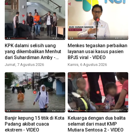
KPK dalami selisih uang
Menkes tegaskan perbaikan
yang dikembalikan Menhut
layanan usai kasus pasien
dari Suhardiman Amby -
BPJS viral - VIDEO
VIDEO
Jumat, 7 Agustus 2026
Kamis, 6 Agustus 2026
Banjir kepung 15 titik di Kota
Keluarga dengan dua balita
Padang akibat cuaca
selamat dari maut KMP
ekstrem - VIDEO
Mutiara Sentosa 2 - VIDEO