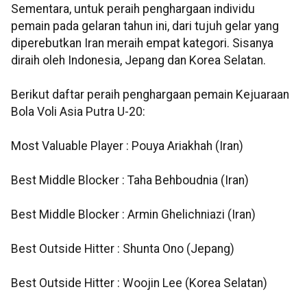
Sementara, untuk peraih penghargaan individu
pemain pada gelaran tahun ini, dari tujuh gelar yang
diperebutkan Iran meraih empat kategori. Sisanya
diraih oleh Indonesia, Jepang dan Korea Selatan.
Berikut daftar peraih penghargaan pemain Kejuaraan
Bola Voli Asia Putra U-20:
Most Valuable Player : Pouya Ariakhah (Iran)
Best Middle Blocker : Taha Behboudnia (Iran)
Best Middle Blocker : Armin Ghelichniazi (Iran)
Best Outside Hitter : Shunta Ono (Jepang)
Best Outside Hitter : Woojin Lee (Korea Selatan)