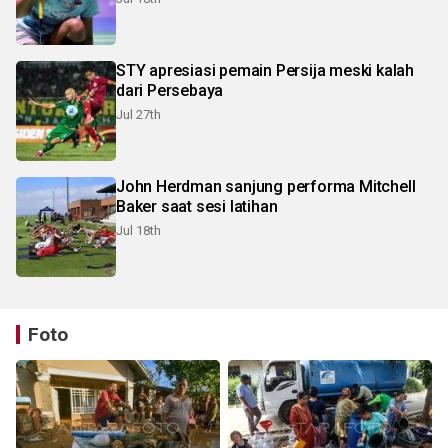
STY apresiasi pemain Persija meski kalah
dari Persebaya
Jul 27th
John Herdman sanjung performa Mitchell
Baker saat sesi latihan
Jul 18th
Foto