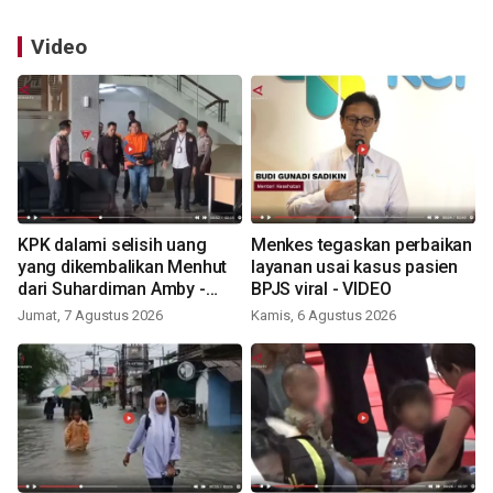
Video
KPK dalami selisih uang
Menkes tegaskan perbaikan
yang dikembalikan Menhut
layanan usai kasus pasien
dari Suhardiman Amby -
BPJS viral - VIDEO
VIDEO
Jumat, 7 Agustus 2026
Kamis, 6 Agustus 2026