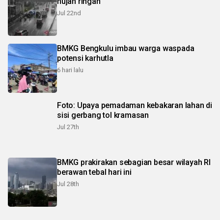
hujan ringan
Jul 22nd
BMKG Bengkulu imbau warga waspada
potensi karhutla
6 hari lalu
Foto: Upaya pemadaman kebakaran lahan di
sisi gerbang tol kramasan
Jul 27th
BMKG prakirakan sebagian besar wilayah RI
berawan tebal hari ini
Jul 28th