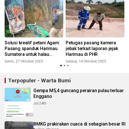
Solusi kreatif petani Agam:
Petugas pasang kamera
Pasang spanduk Harimau
jebak terkait laporan jejak
Sumatera untuk halau
Harimau di PHR
monyet
Senin, 27 Oktober 2025
Selasa, 14 Oktober 2025
S
Terpopuler - Warta Bumi
Gempa M5,4 guncang perairan pulau terluar
Enggano
Jul 24th
BMKG prakirakan cuaca di sebagian besar RI