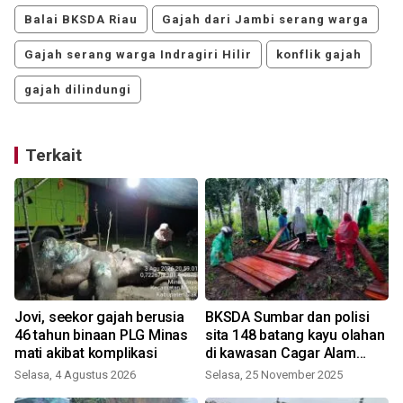
Balai BKSDA Riau
Gajah dari Jambi serang warga
Gajah serang warga Indragiri Hilir
konflik gajah
gajah dilindungi
Terkait
Jovi, seekor gajah berusia
BKSDA Sumbar dan polisi
46 tahun binaan PLG Minas
sita 148 batang kayu olahan
mati akibat komplikasi
di kawasan Cagar Alam
Maninjau
Selasa, 4 Agustus 2026
Selasa, 25 November 2025