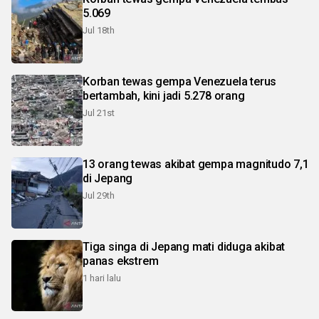
5.069
Jul 18th
Korban tewas gempa Venezuela terus
bertambah, kini jadi 5.278 orang
Jul 21st
13 orang tewas akibat gempa magnitudo 7,1
di Jepang
Jul 29th
Tiga singa di Jepang mati diduga akibat
panas ekstrem
1 hari lalu