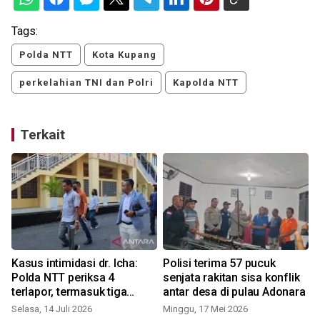
Tags:
Polda NTT
Kota Kupang
perkelahian TNI dan Polri
Kapolda NTT
Terkait
Kasus intimidasi dr. Icha:
Polisi terima 57 pucuk
Polda NTT periksa 4
senjata rakitan sisa konflik
terlapor, termasuk tiga
antar desa di pulau Adonara
anggota DPRD
Selasa, 14 Juli 2026
Minggu, 17 Mei 2026
S