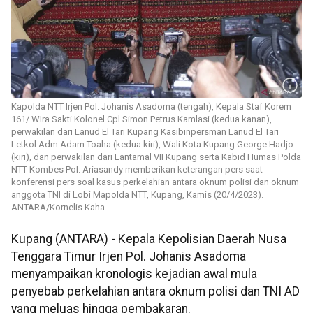
Kapolda NTT Irjen Pol. Johanis Asadoma (tengah), Kepala Staf Korem
161/ WIra Sakti Kolonel Cpl Simon Petrus Kamlasi (kedua kanan),
perwakilan dari Lanud El Tari Kupang Kasibinpersman Lanud El Tari
Letkol Adm Adam Toaha (kedua kiri), Wali Kota Kupang George Hadjo
(kiri), dan perwakilan dari Lantamal VII Kupang serta Kabid Humas Polda
NTT Kombes Pol. Ariasandy memberikan keterangan pers saat
konferensi pers soal kasus perkelahian antara oknum polisi dan oknum
anggota TNI di Lobi Mapolda NTT, Kupang, Kamis (20/4/2023).
ANTARA/Kornelis Kaha
Kupang (ANTARA) - Kepala Kepolisian Daerah Nusa
Tenggara Timur Irjen Pol. Johanis Asadoma
menyampaikan kronologis kejadian awal mula
penyebab perkelahian antara oknum polisi dan TNI AD
yang meluas hingga pembakaran.