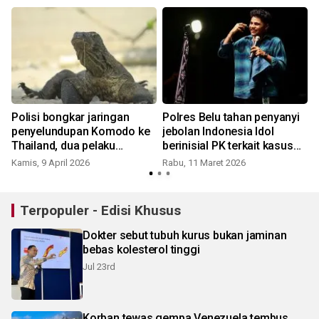
Polisi bongkar jaringan
Polres Belu tahan penyanyi
penyelundupan Komodo ke
jebolan Indonesia Idol
Thailand, dua pelaku
berinisial PK terkait kasus
ditangkap
pencabulan
Kamis, 9 April 2026
Rabu, 11 Maret 2026
Terpopuler - Edisi Khusus
Dokter sebut tubuh kurus bukan jaminan
bebas kolesterol tinggi
Jul 23rd
Korban tewas gempa Venezuela tembus