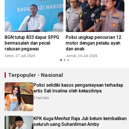
BGN tutup 833 dapur SPPG
Polisi ungkap pencurian 12
bermasalah dan pecat
motor dengan pelaku ayah
ratusan pegawai
dan anak
R
Senin, 27 Juli 2026
Jumat, 24 Juli 2026
Terpopuler - Nasional
Polisi selidiki kasus penganiayaan terhadap
artis Sali Irsalina oleh kekasihnya
3 hari lalu
KPK duga Menhut Raja Juli belum kembalikan
seluruh uang Suhardiman Amby