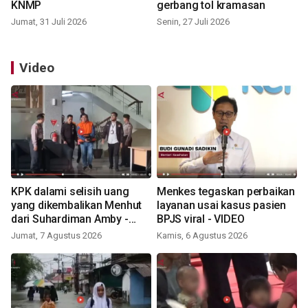
KNMP
gerbang tol kramasan
Jumat, 31 Juli 2026
Senin, 27 Juli 2026
Video
KPK dalami selisih uang
Menkes tegaskan perbaikan
yang dikembalikan Menhut
layanan usai kasus pasien
dari Suhardiman Amby -
BPJS viral - VIDEO
VIDEO
Jumat, 7 Agustus 2026
Kamis, 6 Agustus 2026