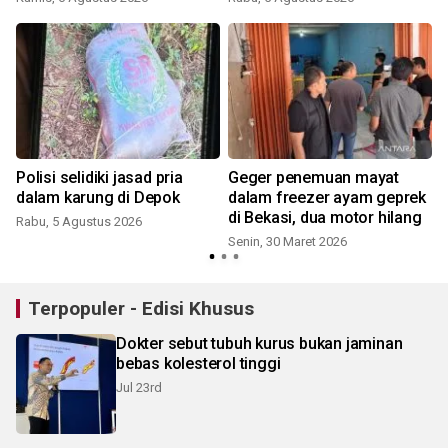
gay
Polisi selidiki jasad pria
Geger penemuan mayat
dalam karung di Depok
dalam freezer ayam geprek
di Bekasi, dua motor hilang
Rabu, 5 Agustus 2026
Senin, 30 Maret 2026
S
Terpopuler - Edisi Khusus
Dokter sebut tubuh kurus bukan jaminan
bebas kolesterol tinggi
Jul 23rd