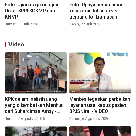
Foto: Upacara penutupan
Foto: Upaya pemadaman
Diklat SPPI KDKMP dan
kebakaran lahan di sisi
KNMP
gerbang tol kramasan
Jumat, 31 Juli 2026
Senin, 27 Juli 2026
Video
KPK dalami selisih uang
Menkes tegaskan perbaikan
yang dikembalikan Menhut
layanan usai kasus pasien
dari Suhardiman Amby -
BPJS viral - VIDEO
VIDEO
Jumat, 7 Agustus 2026
Kamis, 6 Agustus 2026