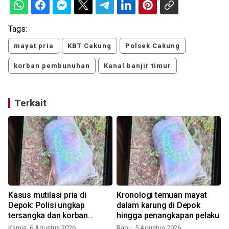
Tags:
mayat pria
KBT Cakung
Polsek Cakung
korban pembunuhan
Kanal banjir timur
Terkait
Kasus mutilasi pria di
Kronologi temuan mayat
Depok: Polisi ungkap
dalam karung di Depok
tersangka dan korban
hingga penangkapan pelaku
tergabung dalam komunitas
Kamis, 6 Agustus 2026
Rabu, 5 Agustus 2026
M