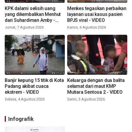
KPK dalami selisih uang
Menkes tegaskan perbaikan
yang dikembalikan Menhut
layanan usai kasus pasien
dari Suhardiman Amby -
BPJS viral - VIDEO
VIDEO
Jumat, 7 Agustus 2026
Kamis, 6 Agustus 2026
Banjir kepung 15 titik di Kota
Keluarga dengan dua balita
Padang akibat cuaca
selamat dari maut KMP
ekstrem - VIDEO
Mutiara Sentosa 2 - VIDEO
Selasa, 4 Agustus 2026
Senin, 3 Agustus 2026
Infografik