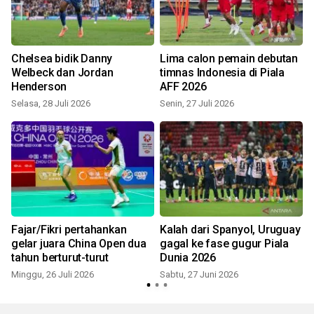
i
Chelsea bidik Danny
Lima calon pemain debutan
Welbeck dan Jordan
timnas Indonesia di Piala
Henderson
AFF 2026
R
Selasa, 28 Juli 2026
Senin, 27 Juli 2026
Fajar/Fikri pertahankan
Kalah dari Spanyol, Uruguay
gelar juara China Open dua
gagal ke fase gugur Piala
tahun berturut-turut
Dunia 2026
Minggu, 26 Juli 2026
Sabtu, 27 Juni 2026
S