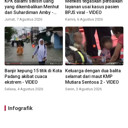
KPK dalami selisih uang
Menkes tegaskan perbaikan
yang dikembalikan Menhut
layanan usai kasus pasien
dari Suhardiman Amby -
BPJS viral - VIDEO
VIDEO
Jumat, 7 Agustus 2026
Kamis, 6 Agustus 2026
Banjir kepung 15 titik di Kota
Keluarga dengan dua balita
Padang akibat cuaca
selamat dari maut KMP
ekstrem - VIDEO
Mutiara Sentosa 2 - VIDEO
Selasa, 4 Agustus 2026
Senin, 3 Agustus 2026
Infografik