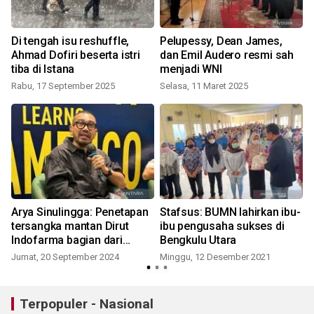
Di tengah isu reshuffle,
Pelupessy, Dean James,
Ahmad Dofiri beserta istri
dan Emil Audero resmi sah
tiba di Istana
menjadi WNI
Rabu, 17 September 2025
Selasa, 11 Maret 2025
Arya Sinulingga: Penetapan
Stafsus: BUMN lahirkan ibu-
tersangka mantan Dirut
ibu pengusaha sukses di
Indofarma bagian dari
Bengkulu Utara
bersih-bersih BUMN
Jumat, 20 September 2024
Minggu, 12 Desember 2021
Terpopuler - Nasional