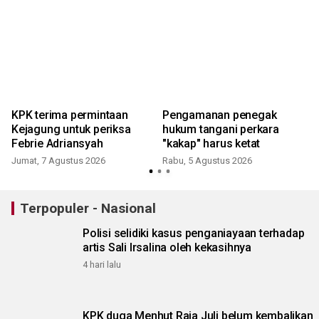
KPK terima permintaan
Pengamanan penegak
i
Kejagung untuk periksa
hukum tangani perkara
Febrie Adriansyah
"kakap" harus ketat
Jumat, 7 Agustus 2026
Rabu, 5 Agustus 2026
S
Terpopuler - Nasional
Polisi selidiki kasus penganiayaan terhadap
artis Sali Irsalina oleh kekasihnya
4 hari lalu
KPK duga Menhut Raja Juli belum kembalikan