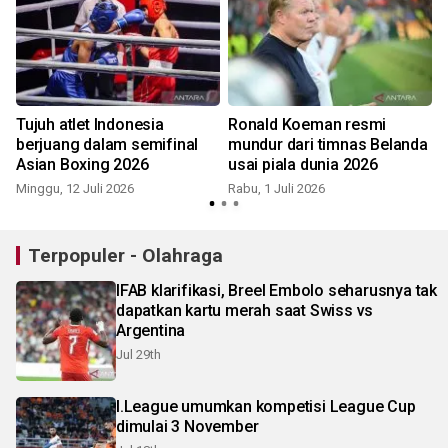
m
Tujuh atlet Indonesia
Ronald Koeman resmi
berjuang dalam semifinal
mundur dari timnas Belanda
Asian Boxing 2026
usai piala dunia 2026
Minggu, 12 Juli 2026
Rabu, 1 Juli 2026
S
Terpopuler - Olahraga
IFAB klarifikasi, Breel Embolo seharusnya tak
dapatkan kartu merah saat Swiss vs
Argentina
Jul 29th
I.League umumkan kompetisi League Cup
dimulai 3 November