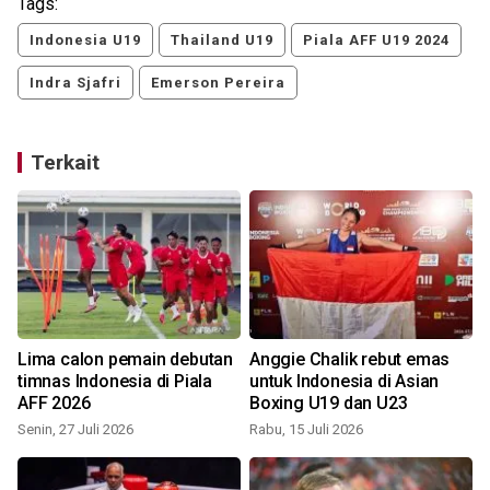
Tags:
Indonesia U19
Thailand U19
Piala AFF U19 2024
Indra Sjafri
Emerson Pereira
Terkait
Lima calon pemain debutan
Anggie Chalik rebut emas
timnas Indonesia di Piala
untuk Indonesia di Asian
AFF 2026
Boxing U19 dan U23
Senin, 27 Juli 2026
Rabu, 15 Juli 2026
S