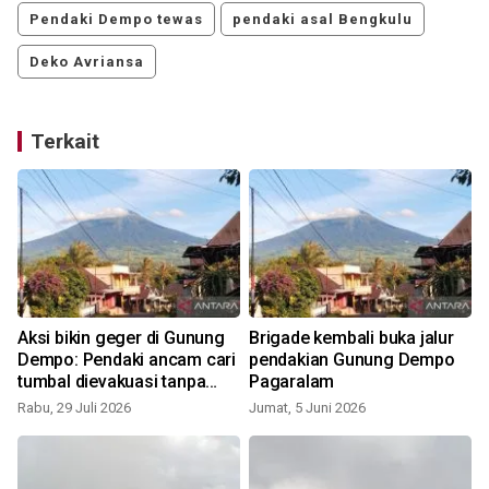
Pendaki Dempo tewas
pendaki asal Bengkulu
Deko Avriansa
Terkait
Aksi bikin geger di Gunung
Brigade kembali buka jalur
Dempo: Pendaki ancam cari
pendakian Gunung Dempo
tumbal dievakuasi tanpa
Pagaralam
perlawanan
Rabu, 29 Juli 2026
Jumat, 5 Juni 2026
S