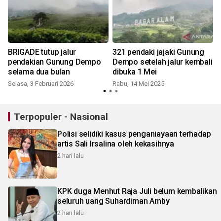
m
BRIGADE tutup jalur
321 pendaki jajaki Gunung
pendakian Gunung Dempo
Dempo setelah jalur kembali
selama dua bulan
dibuka 1 Mei
S
Selasa, 3 Februari 2026
Rabu, 14 Mei 2025
Terpopuler - Nasional
Polisi selidiki kasus penganiayaan terhadap
artis Sali Irsalina oleh kekasihnya
2 hari lalu
KPK duga Menhut Raja Juli belum kembalikan
seluruh uang Suhardiman Amby
2 hari lalu