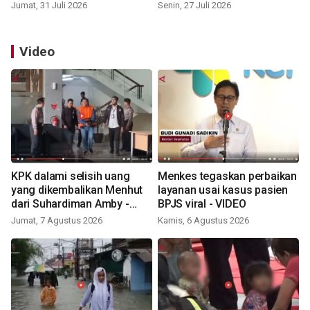
Jumat, 31 Juli 2026
Senin, 27 Juli 2026
Video
KPK dalami selisih uang
Menkes tegaskan perbaikan
yang dikembalikan Menhut
layanan usai kasus pasien
dari Suhardiman Amby -
BPJS viral - VIDEO
VIDEO
Jumat, 7 Agustus 2026
Kamis, 6 Agustus 2026