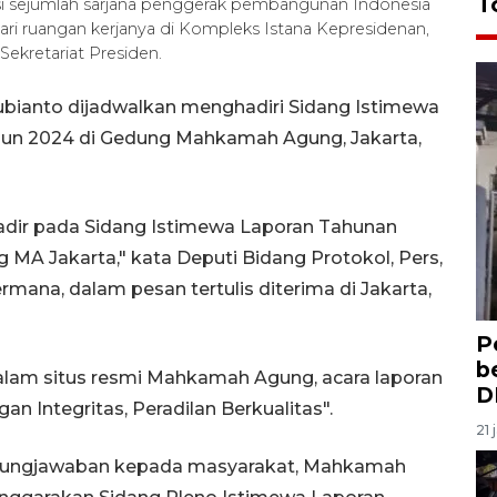
T
i sejumlah sarjana penggerak pembangunan Indonesia
ri ruangan kerjanya di Kompleks Istana Kepresidenan,
ekretariat Presiden.
ubianto dijadwalkan menghadiri Sidang Istimewa
n 2024 di Gedung Mahkamah Agung, Jakarta,
hadir pada Sidang Istimewa Laporan Tahunan
A Jakarta," kata Deputi Bidang Protokol, Pers,
rmana, dalam pesan tertulis diterima di Jakarta,
P
b
alam situs resmi Mahkamah Agung, acara laporan
D
 Integritas, Peradilan Berkualitas".
21 
nggungjawaban kepada masyarakat, Mahkamah