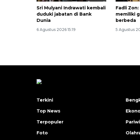
Sri Mulyani Indrawati kembali
Fadli Zon:
duduki jabatan di Bank
memiliki 
Dunia
berbeda
6 Agustus 2026 15:19
5 Agustus 20
Terkini
Bengk
Top News
Ekon
Terpopuler
Pariw
Foto
Olahr