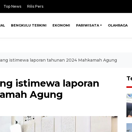
Top News
Rilis Pers
NAL
BENGKULU TERKINI
EKONOMI
PARIWISATA
OLAHRAGA
idang istimewa laporan tahunan 2024 Mahkamah Agung
T
ang istimewa laporan
kamah Agung