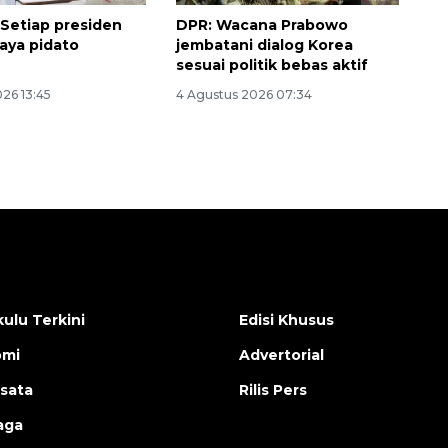
 Setiap presiden
DPR: Wacana Prabowo
gaya pidato
jembatani dialog Korea
sesuai politik bebas aktif
26 13:45
4 Agustus 2026 07:34
ulu Terkini
Edisi Khusus
omi
Advertorial
isata
Rilis Pers
aga