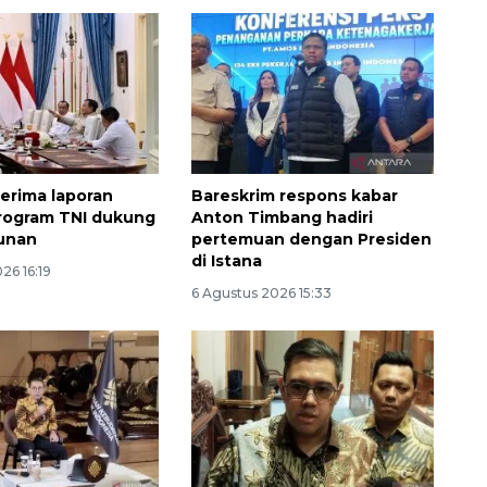
erima laporan
Bareskrim respons kabar
rogram TNI dukung
Anton Timbang hadiri
unan
pertemuan dengan Presiden
di Istana
26 16:19
6 Agustus 2026 15:33
160 ribu sambungan baru
jaringan gas 2026
2026-08-07 18:00:00