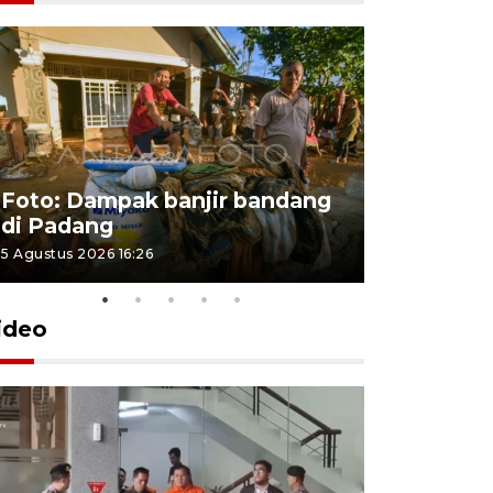
Foto: Dampak banjir bandang
Foto: Dist
di Padang
Kabupate
5 Agustus 2026 16:26
31 Juli 2026 13
ideo