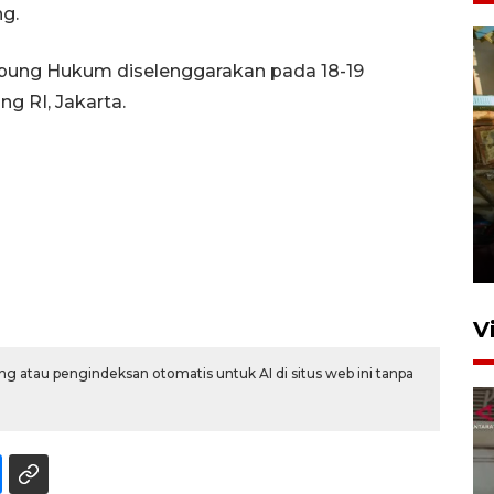
g.
ung Hukum diselenggarakan pada 18-19
g RI, Jakarta.
Foto: Lokasi ledakan bom
rakitan di Padang
15 Juli 2026 14:05
V
g atau pengindeksan otomatis untuk AI di situs web ini tanpa