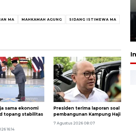
Ledakan rumah di Grand
Polonia Medan diduga akibat
NAN MA
MAHKAMAH AGUNG
SIDANG ISTIMEWA MA
kebocoran gas - VIDEO
21 Juli 2026 15:45
I
rja sama ekonomi
Presiden terima laporan soal
d topang stabilitas
pembangunan Kampung Haji
7 Agustus 2026 08:07
26 16:14