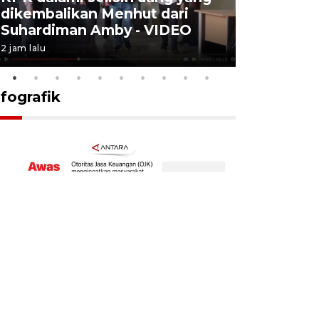
dikembalikan Menhut dari
layanan u
Suhardiman Amby - VIDEO
BPJS vira
2 jam lalu
6 Agustus 2026
nfografik