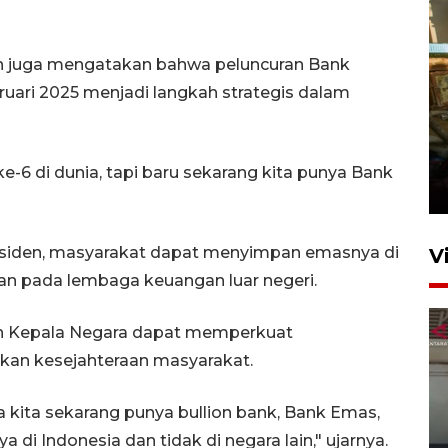
n juga mengatakan bahwa peluncuran Bank
uari 2025 menjadi langkah strategis dalam
Foto: Lokasi ledakan bom
rakitan di Padang
e-6 di dunia, tapi baru sekarang kita punya Bank
15 Juli 2026 14:05
residen, masyarakat dapat menyimpan emasnya di
V
an pada lembaga keuangan luar negeri.
kan Kepala Negara dapat memperkuat
kan kesejahteraan masyarakat.
 kita sekarang punya bullion bank, Bank Emas,
i Indonesia dan tidak di negara lain," ujarnya.
Ledakan rumah di Grand