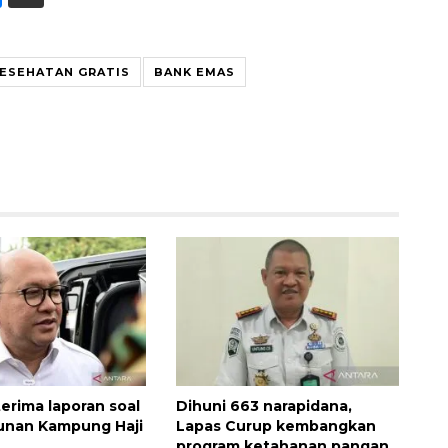
KESEHATAN GRATIS
BANK EMAS
Ekspedisi Rupiah Berdaulat
2026 sambangi Papua
2026-08-06 13:15:00
terima laporan soal
Dihuni 663 narapidana,
nan Kampung Haji
Lapas Curup kembangkan
program ketahanan pangan