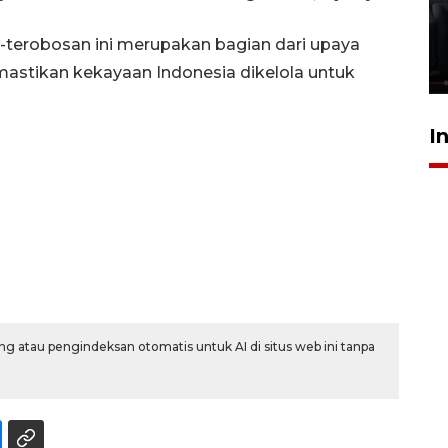
Polonia Medan diduga akibat
kebocoran gas - VIDEO
terobosan ini merupakan bagian dari upaya
21 Juli 2026 15:45
stikan kekayaan Indonesia dikelola untuk
I
g atau pengindeksan otomatis untuk AI di situs web ini tanpa