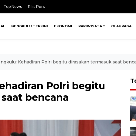
Top News
Rilis Pers
NAL
BENGKULU TERKINI
EKONOMI
PARIWISATA
OLAHRAGA
gkulu: Kehadiran Polri begitu dirasakan termasuk saat benc
T
hadiran Polri begitu
 saat bencana