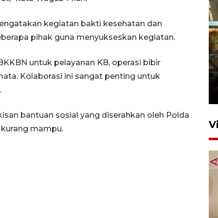
engatakan kegiatan bakti kesehatan dan
eberapa pihak guna menyukseskan kegiatan.
BKKBN untuk pelayanan KB, operasi bibir
Foto: Lokasi ledakan bom
ata. Kolaborasi ini sangat penting untuk
rakitan di Padang
.
15 Juli 2026 14:05
gkisan bantuan sosial yang diserahkan oleh Polda
V
 kurang mampu.
KPK nyatakan analisis laporan