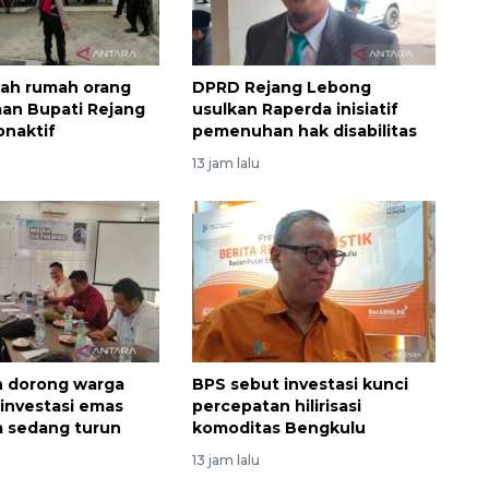
ah rumah orang
DPRD Rejang Lebong
an Bupati Rejang
usulkan Raperda inisiatif
naktif
pemenuhan hak disabilitas
13 jam lalu
Vaksin HPV untuk siswa laki-
laki
n dorong warga
BPS sebut investasi kunci
2026-08-06 06:30:00
investasi emas
percepatan hilirisasi
a sedang turun
komoditas Bengkulu
13 jam lalu