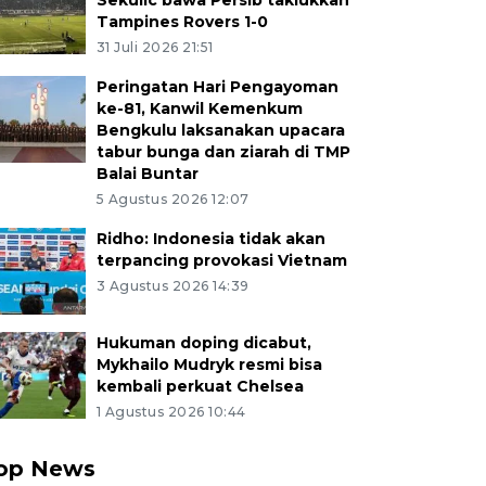
Sekulic bawa Persib taklukkan
Tampines Rovers 1-0
31 Juli 2026 21:51
Peringatan Hari Pengayoman
ke-81, Kanwil Kemenkum
Bengkulu laksanakan upacara
tabur bunga dan ziarah di TMP
Balai Buntar
5 Agustus 2026 12:07
Ridho: Indonesia tidak akan
terpancing provokasi Vietnam
3 Agustus 2026 14:39
Hukuman doping dicabut,
Mykhailo Mudryk resmi bisa
kembali perkuat Chelsea
1 Agustus 2026 10:44
op News