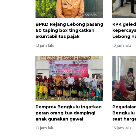
BPKD Rejang Lebong pasang
KPK geled
60 taping box tingkatkan
kepercaya
akuntabilitas pajak
Lebong no
13 jam lalu
13 jam lalu
Pemprov Bengkulu ingatkan
Pegadaia
peran orang tua dampingi
Bengkulu 
anak gunakan gawai
saat harg
13 jam lalu
13 jam lalu