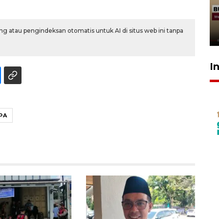
penolakan gratifikasi Menhut
rampung - VIDEO
g atau pengindeksan otomatis untuk AI di situs web ini tanpa
17 Juli 2026 13:24
I
PA