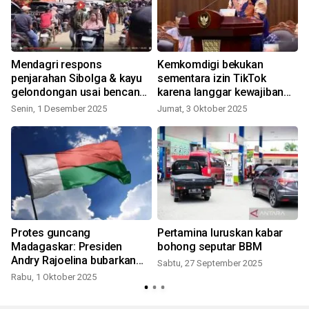
Mendagri respons
Kemkomdigi bekukan
penjarahan Sibolga & kayu
sementara izin TikTok
h
gelondongan usai bencana
karena langgar kewajiban
- VIDEO
PSE
Senin, 1 Desember 2025
Jumat, 3 Oktober 2025
Protes guncang
Pertamina luruskan kabar
Madagaskar: Presiden
bohong seputar BBM
Andry Rajoelina bubarkan
Sabtu, 27 September 2025
pemerintahan setelah 22
Rabu, 1 Oktober 2025
orang tewas