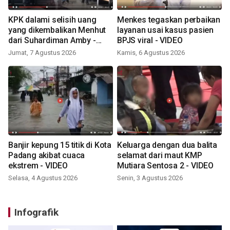
KPK dalami selisih uang
Menkes tegaskan perbaikan
yang dikembalikan Menhut
layanan usai kasus pasien
dari Suhardiman Amby -
BPJS viral - VIDEO
VIDEO
Jumat, 7 Agustus 2026
Kamis, 6 Agustus 2026
Banjir kepung 15 titik di Kota
Keluarga dengan dua balita
Padang akibat cuaca
selamat dari maut KMP
ekstrem - VIDEO
Mutiara Sentosa 2 - VIDEO
Selasa, 4 Agustus 2026
Senin, 3 Agustus 2026
Infografik