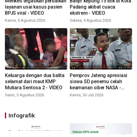
Menkes tegaskan perbaikan
Banjir kepung 15 titik di Kota
layanan usai kasus pasien
Padang akibat cuaca
BPJS viral - VIDEO
ekstrem - VIDEO
Kamis, 6 Agustus 2026
Selasa, 4 Agustus 2026
Keluarga dengan dua balita
Pemprov Jateng apresiasi
selamat dari maut KMP
siswa SD penemu celah
Mutiara Sentosa 2 - VIDEO
keamanan siber NASA -
VIDEO
Senin, 3 Agustus 2026
Kamis, 30 Juli 2026
Infografik