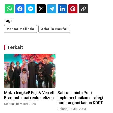
Tags:
Venna Melinda
Athalla Naufal
Terkait
Makin lengket! Fuji & Verrell
Sahroni minta Polri
Bramasta tuai restu netizen
implementasikan strategi
baru tangani kasus KDRT
Selasa, 18 Maret 2025
Selasa, 11 Juli 2023
K