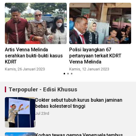
Artis Venna Melinda
Polisi layangkan 67
serahkan bukti-bukti kasus
pertanyaan terkait KDRT
KDRT
Venna Melinda
S
Kamis, 26 Januari 2023
Kamis, 12 Januari 2023
Terpopuler - Edisi Khusus
Dokter sebut tubuh kurus bukan jaminan
bebas kolesterol tinggi
Jul 23rd
Korban tewas gempa Venezuela tembus