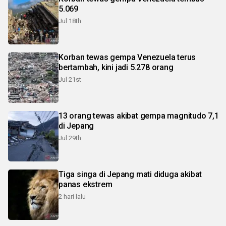
5.069
Jul 18th
Korban tewas gempa Venezuela terus
bertambah, kini jadi 5.278 orang
Jul 21st
13 orang tewas akibat gempa magnitudo 7,1
di Jepang
Jul 29th
Tiga singa di Jepang mati diduga akibat
panas ekstrem
2 hari lalu