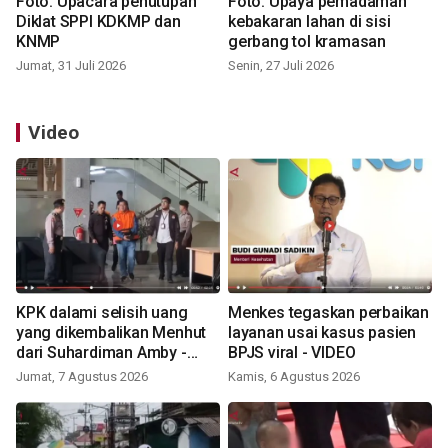
Foto: Upacara penutupan
Foto: Upaya pemadaman
Diklat SPPI KDKMP dan
kebakaran lahan di sisi
KNMP
gerbang tol kramasan
Jumat, 31 Juli 2026
Senin, 27 Juli 2026
Video
KPK dalami selisih uang
Menkes tegaskan perbaikan
yang dikembalikan Menhut
layanan usai kasus pasien
dari Suhardiman Amby -
BPJS viral - VIDEO
VIDEO
Jumat, 7 Agustus 2026
Kamis, 6 Agustus 2026