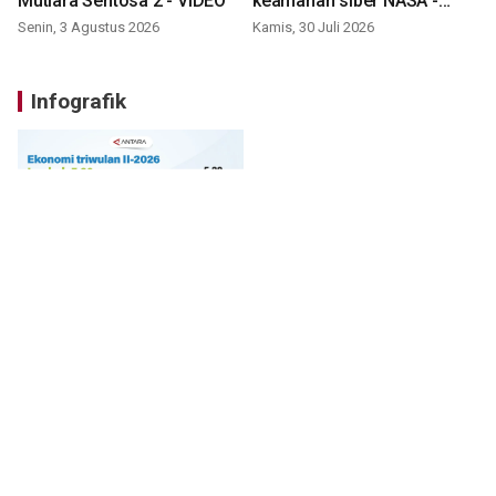
Mutiara Sentosa 2 - VIDEO
keamanan siber NASA -
VIDEO
Senin, 3 Agustus 2026
Kamis, 30 Juli 2026
Infografik