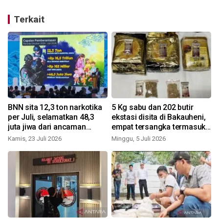
Terkait
BNN sita 12,3 ton narkotika
5 Kg sabu dan 202 butir
per Juli, selamatkan 48,3
ekstasi disita di Bakauheni,
juta jiwa dari ancaman
empat tersangka termasuk
bahaya
oknum aparat
Kamis, 23 Juli 2026
Minggu, 5 Juli 2026
S