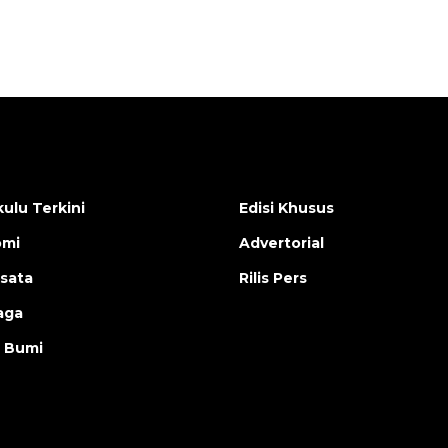
ulu Terkini
Edisi Khusus
omi
Advertorial
isata
Rilis Pers
aga
 Bumi