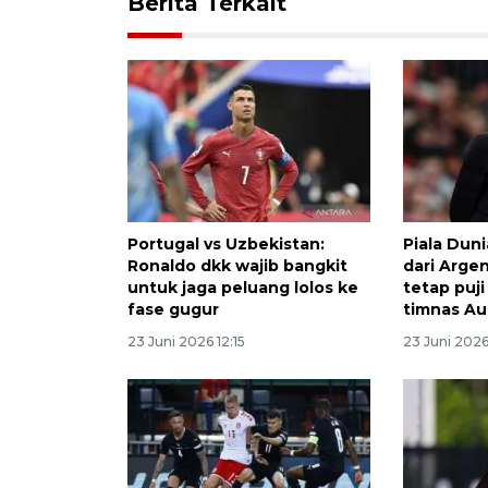
Berita Terkait
Portugal vs Uzbekistan:
Piala Duni
Ronaldo dkk wajib bangkit
dari Argen
untuk jaga peluang lolos ke
tetap puj
fase gugur
timnas Au
23 Juni 2026 12:15
23 Juni 2026