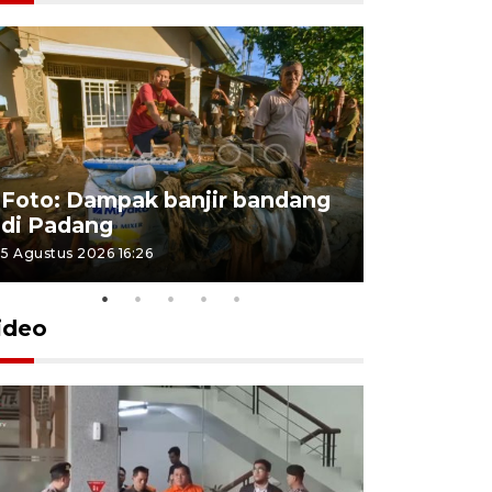
Foto: Dampak banjir bandang
Foto: Dist
di Padang
Kabupate
5 Agustus 2026 16:26
31 Juli 2026 13
ideo