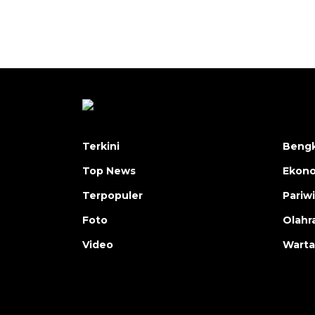
Terkini
Bengk
Top News
Ekon
Terpopuler
Pariw
Foto
Olahr
Video
Warta