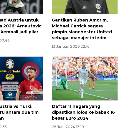
uad Austria untuk
Gantikan Ruben Amorim,
ia 2026: Arnautovic
Michael Carrick segera
kembali jadi pilar
pimpin Manchester United
sebagai manajer interim
07:46
13 Januari 2026 22:16
160 ribu sambungan baru
ustria vs Turki:
Daftar 11 negara yang
jaringan gas 2026
ru antara dua tim
dipastikan lolos ke babak 16
2026-08-07 18:00:00
an
besar Euro 2024
0:35
26 Juni 2024 13:19