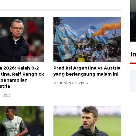
Ledakan rumah di Grand
Polonia Medan diduga akibat
kebocoran gas - VIDEO
21 Juli 2026 15:45
I
a 2026: Kalah 0-2
Prediksi Argentina vs Austria
tina, Ralf Rangnick
yang berlangsung malam ini
i penampilan
22 Juni 2026 21:06
stria
 10:53