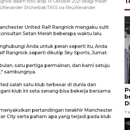
T
gnick dalam foto arsip 19 Oktober 2021 selagi masih
lexander Shcherbak/TASS via Reu/Alexander
anchester United Ralf Rangnick mengaku sulit
konsultan Setan Merah beberapa waktu lalu.
nghubungi Anda untuk peran seperti itu, Anda
f Rangnick seperti dikutip Sky Sports, Jumat.
bulan, satu pertiga permainan, dan kami setuju
i," sambungnya.
d salah satu klub terbesar di dunia dan
P
ni klub ini seta senang bisa bekerja bersama
b
D
 menyaksikan pertandingan terakhir Manchester
7 
r City serta paham apa yang terjadi pada klub