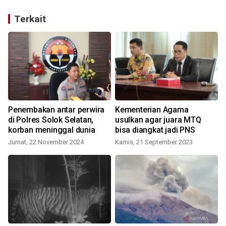
Terkait
Penembakan antar perwira
Kementerian Agama
di Polres Solok Selatan,
usulkan agar juara MTQ
korban meninggal dunia
bisa diangkat jadi PNS
Jumat, 22 November 2024
Kamis, 21 September 2023
K