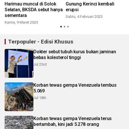
Harimau muncul di Solok
Gunung Kerinci kembali
G
Selatan, BKSDA sebut hanya
erupsi
sementara
Sabtu, 4 Februari 2023
Kamis, 9 Maret 2023
K
Terpopuler - Edisi Khusus
Dokter sebut tubuh kurus bukan jaminan
bebas kolesterol tinggi
Jul 23rd
Korban tewas gempa Venezuela tembus
5.069
Jul 18th
Korban tewas gempa Venezuela terus
bertambah, kini jadi 5.278 orang