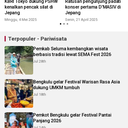
KBRI Tokyo dukung PSHW
Ratusan pengunjung padati
kenalkan pencak silat di
konser pertama D'MASIV di
Jepang
Jepang
Minggu, 4 Mei 2025
Senin, 21 April 2025
Terpopuler - Pariwisata
Pemkab Seluma kembangkan wisata
berbasis tradisi lewat SEMA Fest 2026
Jul 28th
Bengkulu gelar Festival Warisan Rasa Asia
dukung UMKM tumbuh
Jul 18th
Pemkot Bengkulu gelar Festival Pantai
Panjang 2026
Jul 24th