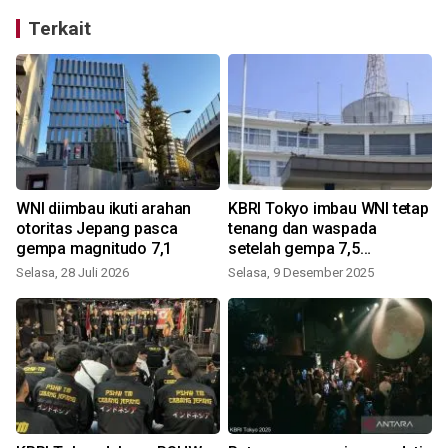
Terkait
WNI diimbau ikuti arahan
KBRI Tokyo imbau WNI tetap
otoritas Jepang pasca
tenang dan waspada
gempa magnitudo 7,1
setelah gempa 7,5
magnitudo di Aomori
Selasa, 28 Juli 2026
Selasa, 9 Desember 2025