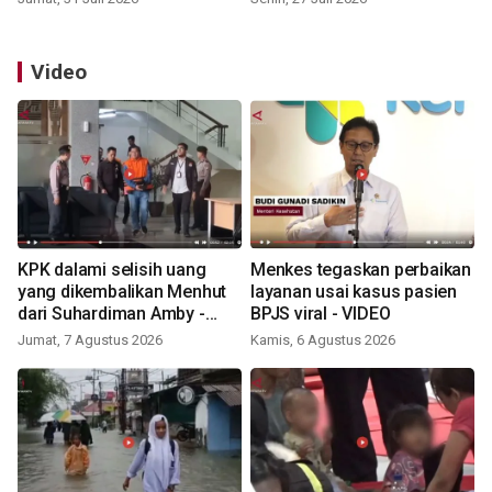
Video
KPK dalami selisih uang
Menkes tegaskan perbaikan
yang dikembalikan Menhut
layanan usai kasus pasien
dari Suhardiman Amby -
BPJS viral - VIDEO
VIDEO
Jumat, 7 Agustus 2026
Kamis, 6 Agustus 2026