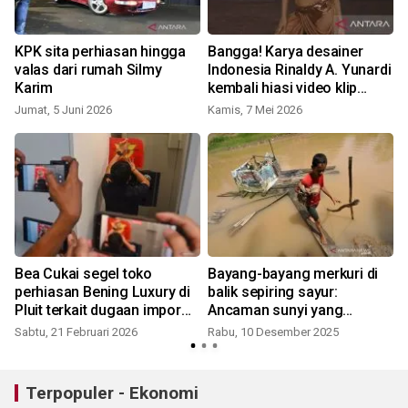
KPK sita perhiasan hingga
Bangga! Karya desainer
g
valas dari rumah Silmy
Indonesia Rinaldy A. Yunardi
Karim
kembali hiasi video klip
terbaru Shakira
Jumat, 5 Juni 2026
Kamis, 7 Mei 2026
Bea Cukai segel toko
Bayang-bayang merkuri di
perhiasan Bening Luxury di
balik sepiring sayur:
Pluit terkait dugaan impor
Ancaman sunyi yang
ilegal
mengintai pangan
Sabtu, 21 Februari 2026
Rabu, 10 Desember 2025
Terpopuler - Ekonomi