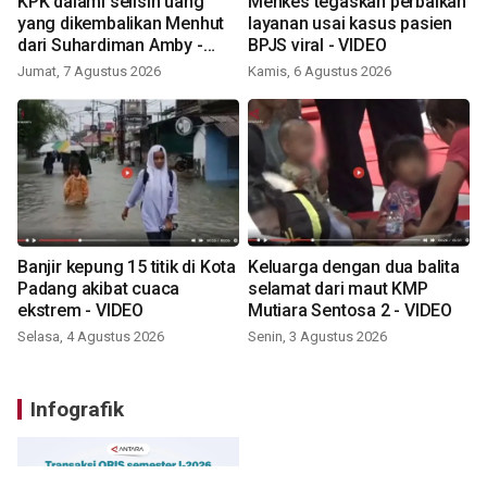
KPK dalami selisih uang
Menkes tegaskan perbaikan
yang dikembalikan Menhut
layanan usai kasus pasien
dari Suhardiman Amby -
BPJS viral - VIDEO
VIDEO
Jumat, 7 Agustus 2026
Kamis, 6 Agustus 2026
Banjir kepung 15 titik di Kota
Keluarga dengan dua balita
Padang akibat cuaca
selamat dari maut KMP
ekstrem - VIDEO
Mutiara Sentosa 2 - VIDEO
Selasa, 4 Agustus 2026
Senin, 3 Agustus 2026
Infografik