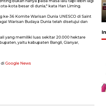
nting bukan hanya pada masa lalu tapi lebih lagi
penolakan gratifikasi Menhut
a-kota besar di dunia," kata Han Liming.
rampung - VIDEO
17 Juli 2026 13:24
ang ke-36 Komite Warisan Dunia UNESCO di Saint
gai Warisan Budaya Dunia telah disetujui dan
I
li yang memiliki luas sekitar 20.000 hektare
abupaten, yaitu kabupaten Bangli, Gianyar,
 di
Google News