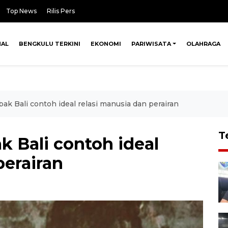
Top News
Rilis Pers
NAL
BENGKULU TERKINI
EKONOMI
PARIWISATA
OLAHRAGA
k Bali contoh ideal relasi manusia dan perairan
T
 Bali contoh ideal
perairan