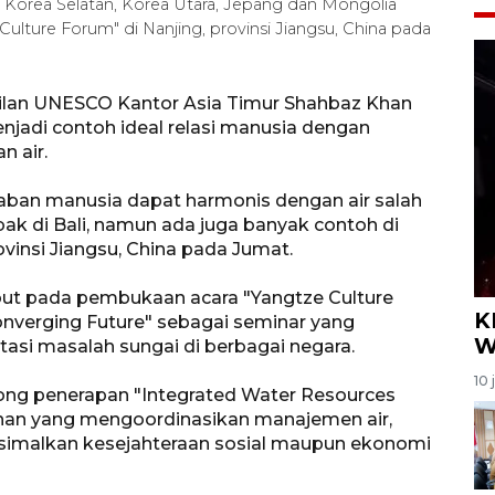
 Korea Selatan, Korea Utara, Jepang dan Mongolia
ulture Forum" di Nanjing, provinsi Jiangsu, China pada
kilan UNESCO Kantor Asia Timur Shahbaz Khan
enjadi contoh ideal relasi manusia dengan
 air.
ban manusia dapat harmonis dengan air salah
ak di Bali, namun ada juga banyak contoh di
ovinsi Jiangsu, China pada Jumat.
ut pada pembukaan acara "Yangtze Culture
K
nverging Future" sebagai seminar yang
W
si masalah sungai di berbagai negara.
10 
ong penerapan "Integrated Water Resources
an yang mengoordinasikan manajemen air,
imalkan kesejahteraan sosial maupun ekonomi