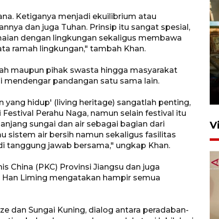
ana. Ketiganya menjadi ekuilibrium atau
nya dan juga Tuhan. Prinsip itu sangat spesial,
maian dengan lingkungan sekaligus membawa
isata ramah lingkungan," tambah Khan.
Foto: Lokasi ledakan bom
ah maupun pihak swasta hingga masyarakat
rakitan di Padang
mi mendengar pandangan satu sama lain.
15 Juli 2026 14:05
 yang hidup' (living heritage) sangatlah penting,
 Festival Perahu Naga, namun selain festival itu
anjang sungai dan air sebagai bagian dari
V
istem air bersih namun sekaligus fasilitas
di tanggung jawab bersama," ungkap Khan.
 China (PKC) Provinsi Jiangsu dan juga
ng Han Liming mengatakan hampir semua
tze dan Sungai Kuning, dialog antara peradaban-
KPK nyatakan analisis laporan