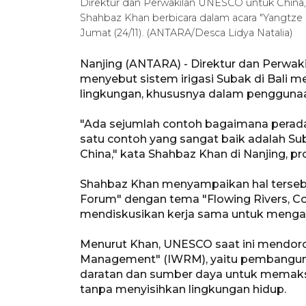
Direktur dan Perwakilan UNESCO untuk China,
Shahbaz Khan berbicara dalam acara "Yangtze C
Jumat (24/11). (ANTARA/Desca Lidya Natalia)
Nanjing (ANTARA) - Direktur dan Perwa
menyebut sistem irigasi Subak di Bali m
lingkungan, khususnya dalam penggunaan
"Ada sejumlah contoh bagaimana perada
satu contoh yang sangat baik adalah Sub
China," kata Shahbaz Khan di Nanjing, pr
Shahbaz Khan menyampaikan hal terseb
Forum" dengan tema "Flowing Rivers, Co
mendiskusikan kerja sama untuk mengata
Menurut Khan, UNESCO saat ini mendor
Management" (IWRM), yaitu pembangun
daratan dan sumber daya untuk memaks
tanpa menyisihkan lingkungan hidup.