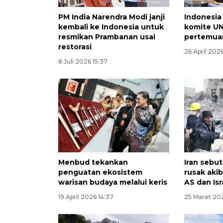
PM India Narendra Modi janji
Indonesia 
kembali ke Indonesia untuk
komite U
resmikan Prambanan usai
pertemuan
restorasi
26 April 2026
8 Juli 2026 15:37
Menbud tekankan
Iran sebut
penguatan ekosistem
rusak aki
warisan budaya melalui keris
AS dan Isr
19 April 2026 14:37
25 Maret 20