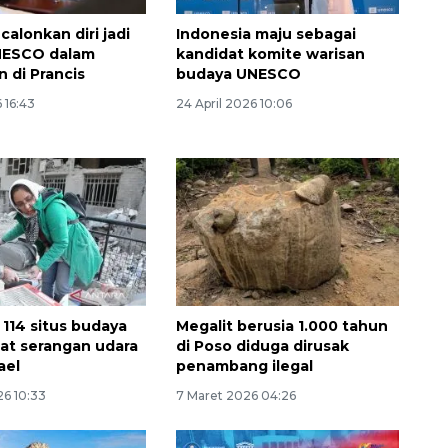
calonkan diri jadi
Indonesia maju sebagai
NESCO dalam
kandidat komite warisan
 di Prancis
budaya UNESCO
 16:43
24 April 2026 10:06
 114 situs budaya
Megalit berusia 1.000 tahun
bat serangan udara
di Poso diduga dirusak
ael
penambang ilegal
26 10:33
7 Maret 2026 04:26